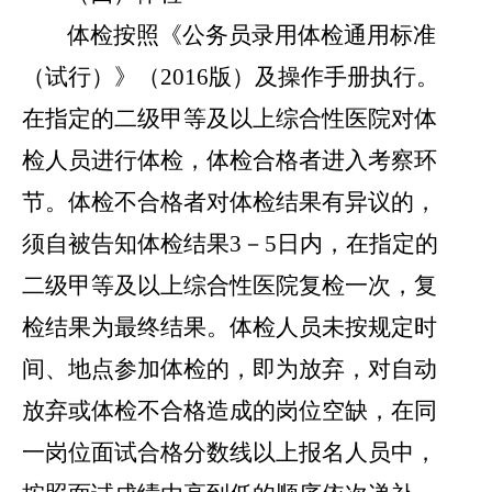
体检按照《公务员录用体检通用标准
（试行）》（
2016
版）及操作手册执行。
在
指定的
二级甲等及以上综合性医院对
体
检人员
进行体检
，体检合格者进入考察环
节。体检不合格者对体检结果有异议的，
须自被告知体检结果
3
－
5
日内，
在
指定的
二级甲等及以上综合性医院
复检一次，复
检结果为最终结果。体检人员未按规定时
间、地点参加体检的，即为放弃，对自动
放弃或体检不合格造成的岗位空缺，
在同
一
岗
位
面
试合格分数线以上报
名人员
中，