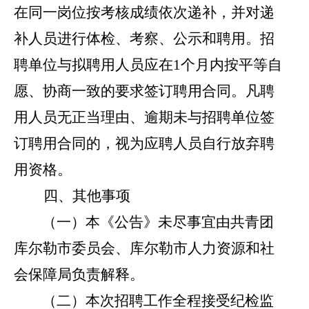
在同一岗位
按
考核
成绩依次递补
，并对递
补人员进行
体检、考察、公示
和聘用
。
招
聘单位与拟聘用人员应在
1
个月内按平等自
愿、协商一致的要求签订聘用合同。凡聘
用人员无正当理由、逾期未与招聘单位签
订聘用合同的，视为应聘人员自行放弃聘
用资格。
四、其他
事项
（一）
本《公告》
未尽事宜
由
共青团
库尔勒市委员会、库尔勒市人力资源和社
会保障局
负责解释。
（二）
本次
招聘
工作全程接受纪检监