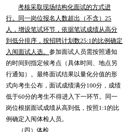
考核采取
现场
结构化面试的方式进
行。同一岗位报名人数超出（不含）
25
人，增设笔试环节，依据笔试成绩从高分
到低分排序，按招聘计划数
25:1
的比例确定
入闱面试人选。
参加面试人员需按照通知
的时间到指定候考点（具体时间、地点另
行通知）
。
最终面试结果以量化分值的形
式向考生公布，
面试成绩满分
100
分，成绩
低于
60
分的考生不得进入下一环节
。
同一
岗位
根据面试成绩从高到低，按照
1:1
的比
例确定入闱体检人员。
（四）
体检