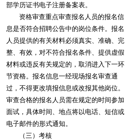
部学历证书电子注册备案表。
资格
审查
重点审查报
名
人员
的报名信
息是否符合招聘
公告
中的
岗位条件。报
名
人员
提供的有关材料必须真实、准确、完
整、有效，对不符合报名条件、提供虚假
材料或违反有关规定的，
取消进入下一环
节资格。
报名信息一经现场报名审查通
过，不得更改填报信息或改报其他岗位。
审查
合格的
报
名
人员
需
在规定的时间参加
面试，具体时间、地点
将
以电话、短信或
电子邮件
的
形式通知。
（三）考核