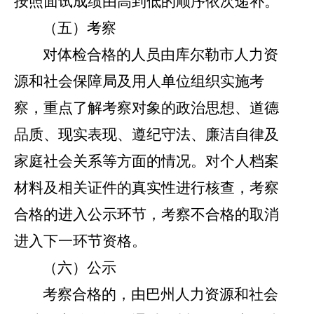
按照
面试
成绩由高到低的顺序依次递补
。
（五）
考察
对
体检合格
的
人
员
由
库尔勒市人力资
源和社会保障局及用人单位
组织实施考
察，
重点了解考察对象的
政治思想、道德
品质、
现实表现
、遵纪守法、
廉洁自律及
家庭社会关系等方面
的情况。
对个人档案
材料及相关证件的真实性进行核查，考察
合格的进入公示环节，考察不合格的取消
进入下一环节
资格。
（六）
公示
考察
合格的，由巴州人力资源和社会