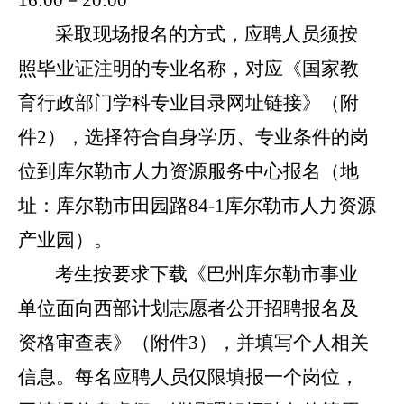
16:00
－
20:00
采取
现场报名的方式，应聘
人员
须按
照毕业证注明的专业名称，对应《
国家教
育行政部门学科专业目录网址链接
》（附
件
2
）
，选择符合自身学历、专业条件的岗
位
到库尔勒市人力资源服务中心
报名
（地
址：库尔勒市田园路
84-1
库尔勒市人力资源
产业园）。
考生按要求下载《巴州库尔勒市事业
单位面向西部计划志愿者公开招聘报名及
资格审查表》（附件
3
），并填写个人相关
信息。每名应聘人员仅限填报一个岗位，