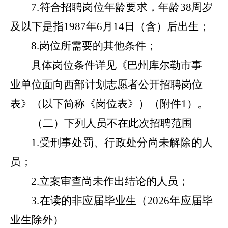
7
.
符合招聘岗位年龄要求，年龄
38
周岁
及以下是指
1987
年
6
月
14
日（含）后出生；
8.
岗位所需要的其他条件
；
具体岗位条件详见《巴州库尔勒市事
业单位面向西部计划志愿者
公开
招
聘岗位
表》（以下简称《岗位表》）（附件
1
）。
（二）下列人员不在此次
招聘
范围
1.
受刑事处罚、行政处分尚未解除的人
员；
2.
立案审查尚未作出结论的人员；
3.
在读的非应届毕业生（
2026
年应届毕
业生除外）