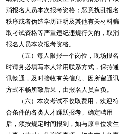
消
报名人员
本次报考资格；恶意扰乱报名
秩序或者伪造学历证明及其他有关材料骗
取考试资格等严重违纪违规行为的，取消
报名人员
本次报考资格。
（
五
）
每人限报一个岗位，现场报名
时请
务必填写本人常用联系方式，保持通
讯畅通，及时接收有关信息。因所留通讯
方式不畅所致后果，由
报名人员
自负。
（
六
）
本次考试不收取费用，
欢迎
符
合条件
的
各类
人才踊跃报考。确定聘用
后，须按规定时间报到，如与原单位发生