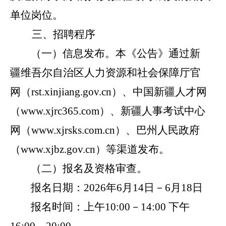
单位岗位。
三
、
招聘
程序
（一）信息发布。
本《公告》通过新
疆维吾尔自治区人力资源和社会保障厅官
网（
rst.xinjiang.gov.cn
）、中国新疆人才网
（
www.xjrc365.com
）、新疆人事考试中心
网（
www.xjrsks.com.cn
）、巴州人民政府
（
www.xjbz.gov.cn
）等渠道发布。
（二）
报名
及资格审查。
报名
日期：
202
6
年
6
月
14
日
－
6
月
18
日
报名时间：上午
10:00
－
14:00
下午