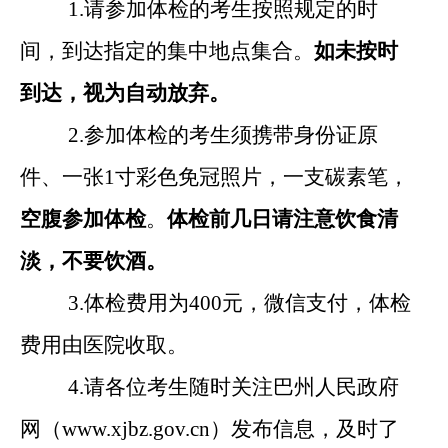
1.
请参加体检的考生按照规定的时
间，到达
指定
的集中地点集合
。
如未按时
到达，视为自动放弃
。
2.
参加体检的考生须携带身份证原
件、一张
1
寸
彩色免冠照片
，一支碳素笔，
空腹参加体检
。
体检前
几日
请注意饮食清
淡，不要饮酒。
3.
体检费用为
400
元
，微信支付
，体检
费用由医院收取
。
4.
请各位考生随时关注
巴州
人民政府
网（
www.
xjbz.gov.cn
）
发布信息，
及时了