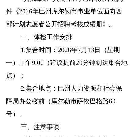
件《
2026
年巴州库尔勒市事业单位面向西
部计划志愿者公开招聘
考核
成绩册》。
二
、体检
工作安排
1.
集合时间：
202
6
年
7
月
13
日
（
星期
一）
上午
9:0
0
（建议提前
20
分钟到达集合地
点
）
；
2.
集合地点：
巴州人力资源和社会保
障局办公楼前
（库尔勒市萨依巴格路
60
号
）
。
三、
注意事项