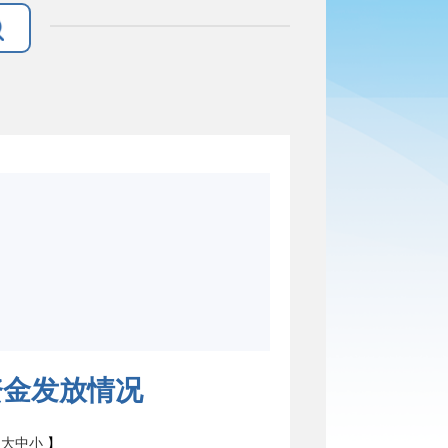
资金发放情况
：
大
中
小
】