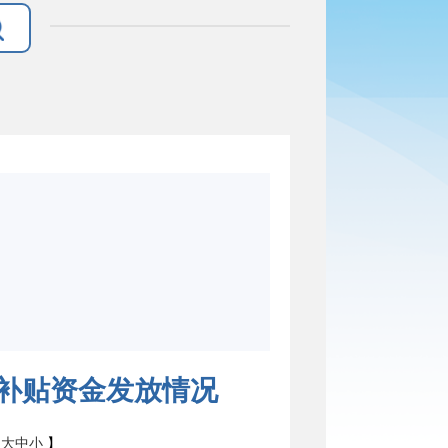
财政补贴资金发放情况
：
大
中
小
】