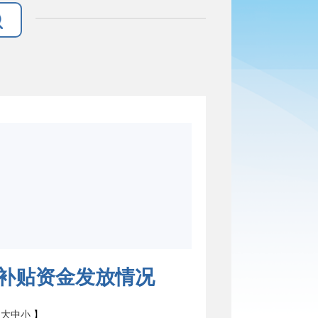
财政补贴资金发放情况
：
大
中
小
】