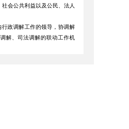
、社会公共利益以及公民、法人
内行政调解工作的领导，协调解
调解、司法调解的联动工作机
指导、协调、监督。各级行政机
导和协调推进
，
明确具体机构负
人收取任何费用；不得影响行政
政执法活动；不得因调解而阻止
利。
围