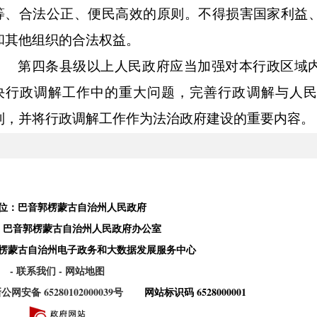
等、合法公正、便民高效的原则。不得损害国家利益
和其他组织的合法权益。
第四条
县级以上人民政府应当加强对本行政区域
决行政调解工作中的重大问题，完善行政调解与人民
制，并将行政调解工作作为法治政府建设的重要内容。
自治州各级司法行政部门负责对行政调解工作的
关应当履行本系统行政调解的主体责任
，
加强业务指
责统筹协调推进行政调解工作。
位：巴音郭楞蒙古自治州人民政府
第五条
行政机关开展行政调解工作，不得向当事
：巴音郭楞蒙古自治州人民政府办公室
楞蒙古自治州电子政务和大数据发展服务中心
机关依法履行行政管理职责
；
不得以行政调解代替行
- 联系我们
- 网站地图
当事人依法通过仲裁、行政、司法等途径维护自己的权
公网安备 65280102000039号
网站标识码 6528000001
第二章
行政调解范