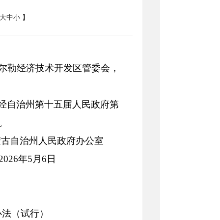
大
中
小
】
尔勒经济技术开发区管委会，
经
自治州第
十五届人民政府第
。
民政府办公室
2
6
年
5
月
6
日
办法（试行）