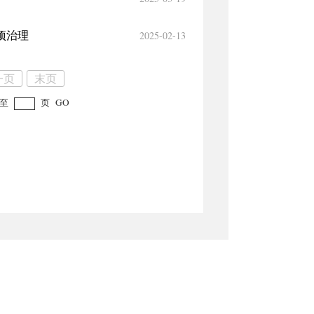
2025-02-13
项治理
一页
末页
至
页
GO