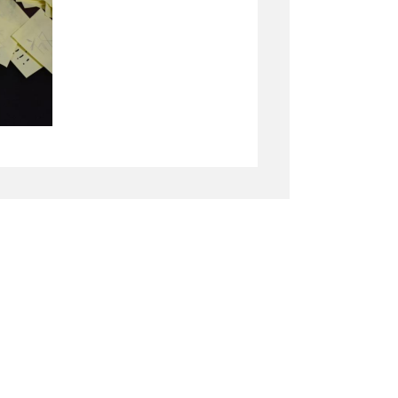
复和处
理，获得了同学们的广
为校园心理健康服务的一个有
条
，内容涵盖了学业压力、
多同学在收到回信后表
感受到了“被看见、被理解的温
情绪疏导和心理支持，更在
好氛围，有效提升了学生的心