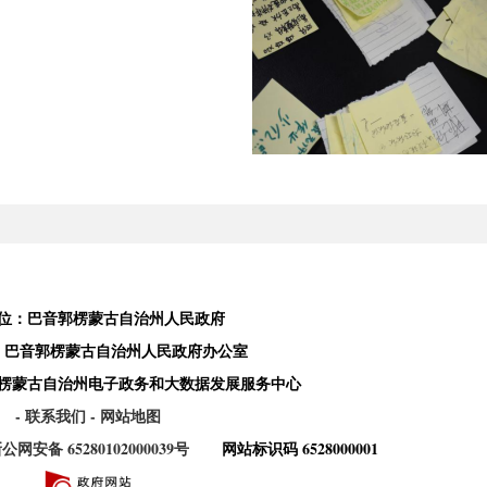
预
。
活动期间，收到学生来信均得到妥善回
泛好评
。
本次活动收获了远超预期的热烈反响，已成
位：巴音郭楞蒙古自治州人民政府
效触点。据统计，活动期间共收到学生
留言
200余
：巴音郭楞蒙古自治州人民政府办公室
人际交往、家庭关系、自我成长等多个方面。许
楞蒙古自治州电子政务和大数据发展服务中心
示，
“没想到自己的烦恼会被如此认真地对待”，
- 联系我们
- 网站地图
暖”。这一封封往返的信件，不仅为同学们提供了
公网安备 65280102000039号
网站标识码 6528000001
校园内悄然营造了一种彼此关怀、积极求助的良