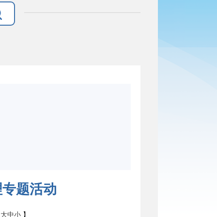
理专题活动
：
大
中
小
】