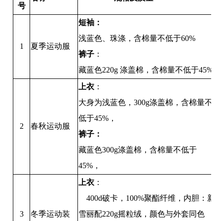
号
短袖：
浅蓝色、珠涤，含棉量不低于
60%
1
夏季运动服
裤子
：
藏蓝色
220g 涤盖棉，含棉量不低于45%
上衣
：
大身为浅蓝色，
300g涤盖棉，含棉量不
低于45%，
2
春秋运动服
裤子：
藏蓝色
300g涤盖棉，含棉量不低于
45%，
上衣
：
400
d
破卡，
100%聚
酯
纤维，内胆：新
3
冬季运动装
雪丽配
220g摇粒绒，颜色与外套同色