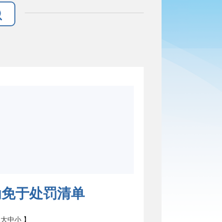
为免于处罚清单
：
大
中
小
】