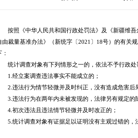
按照《中华人民共和国行政处罚法》及《
新疆维吾
自由裁量基准办法
》（
新统字〔
2021
〕
18
号
）的有关规
下：
统计调查对象
有下列情形之一的，依法不予行政处
1.
经立案调查违法事实不能成立的；
2.
违法行为情节轻微并及时纠正，没有造成危害后
3.
违法行为在两年内未被发现的，法律另有规定的
4.
初次违法且
违法情节
轻微并及时改正的
；
5.
统计调查对象
有证据足以证明没有主观过错的，