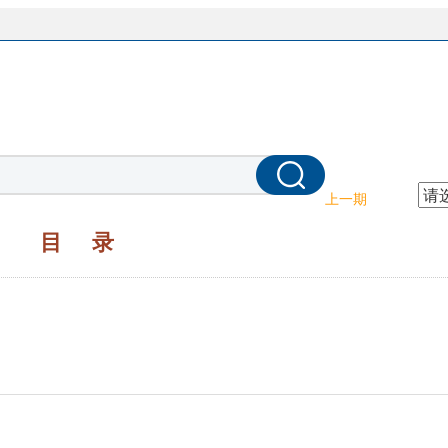
上一期
目 录