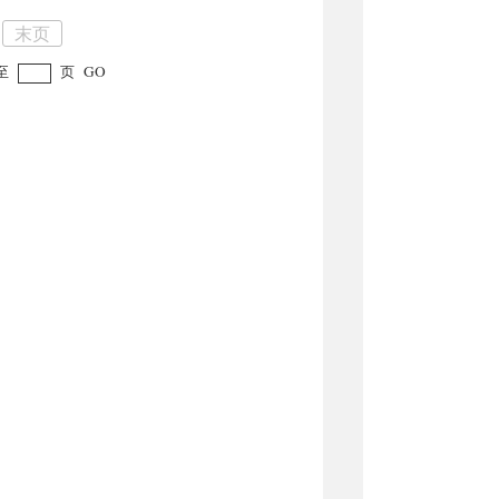
末页
至
页
GO