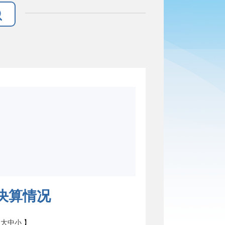
算决算情况
：
大
中
小
】