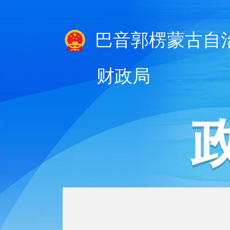
巴音郭楞蒙古自
财政局