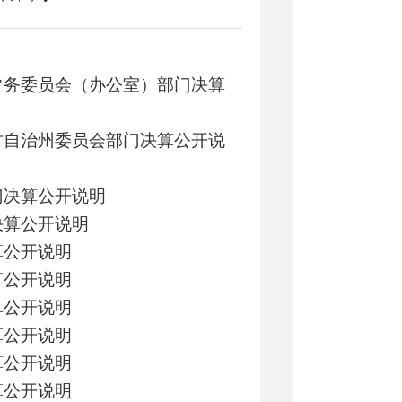
大会常务委员会（办公室）部门决算
楞蒙古自治州委员会部门决算公开说
部门决算公开说明
门决算公开说明
决算公开说明
决算公开说明
决算公开说明
决算公开说明
决算公开说明
决算公开说明