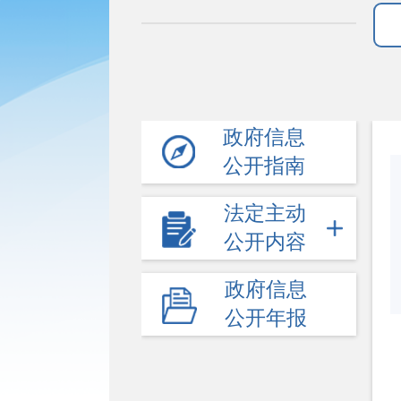
政府信息
公开指南
法定主动
公开内容
政府信息
公开年报