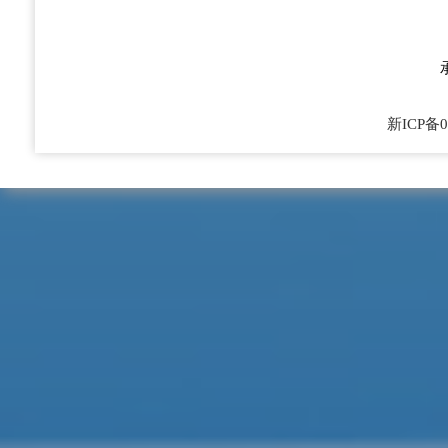
州文化体育广播电视和旅游局
州教育局
新ICP备0
州人力资源和社会保障局
州统计局
州医疗保障局