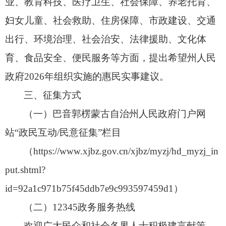
业、
教育科技、
医疗卫生、
社会保障、
养老托育、
妇女儿童、
社会救助、
住房保障、
市政建设、
交通
出行、
环境治理、
社会治安、
法律援助、
文化体
育、
食品安全、
便民服务等方面，
提出希望州人民
政府2026年组织实施的惠民实事建议。
三、征集方式
（一）巴音郭楞蒙古自治州人民政府门户网
站“政民互动/民意征集”栏目
（https://www.xjbz.gov.cn/xjbz/myzj/hd_myzj_in
put.shtml?
id=92a1c971b75f45ddb7e9c993597459d1）
（二）12345政务服务热线
欢迎广大民众和社会各界人士积极建言献策，