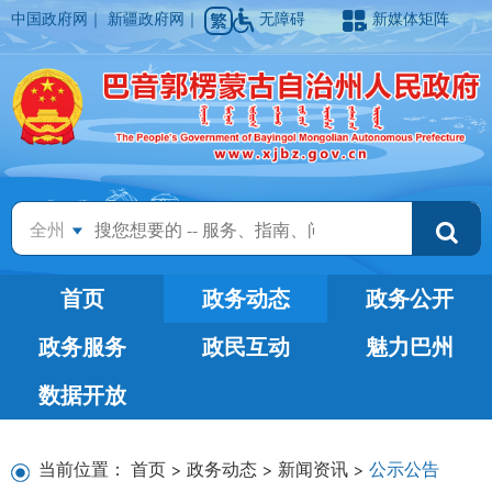
中国政府网
｜
新疆政府网
｜
无障碍
新媒体矩阵
全州
首页
政务动态
政务公开
政务服务
政民互动
魅力巴州
数据开放
当前位置：
首页
>
政务动态
>
新闻资讯
>
公示公告