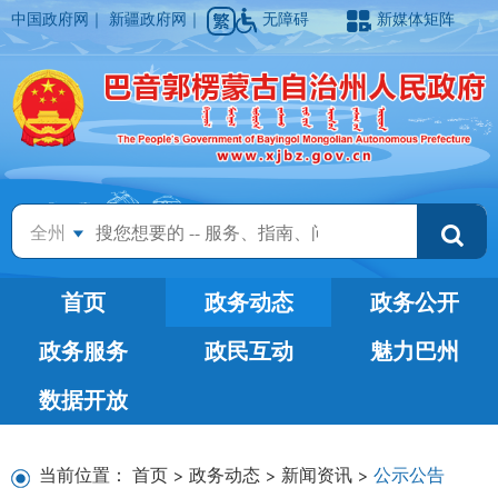
中国政府网
｜
新疆政府网
｜
无障碍
新媒体矩阵
全州
首页
政务动态
政务公开
政务服务
政民互动
魅力巴州
数据开放
当前位置：
首页
>
政务动态
>
新闻资讯
>
公示公告