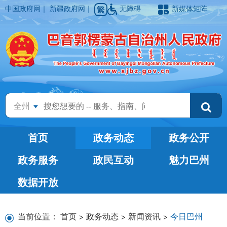
中国政府网
｜
新疆政府网
｜
无障碍
新媒体矩阵
全州
首页
政务动态
政务公开
政务服务
政民互动
魅力巴州
数据开放
当前位置：
首页
>
政务动态
>
新闻资讯
>
今日巴州