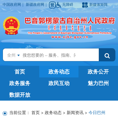
中国政府网
｜
新疆政府网
｜
无障碍
新媒体矩阵
全州
首页
政务动态
政务公开
政务服务
政民互动
魅力巴州
数据开放
当前位置：
首页
>
政务动态
>
新闻资讯
>
今日巴州