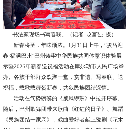
书法家现场书写春联。（记者 赵富强 摄）
新春将至，
年味渐浓。
1月31日上午，
“骏马迎
春·福满巴州”巴州铸牢中华民族共同体意识体验展
示暨2026年新春送祝福活动在库尔勒市人民广场举
办。
各族干部群众欢聚一堂，
赏非遗、
写春联、
送
祝福，
载歌载舞贺新春，
共叙民族团结深情。
活动在气势磅礴的《威风锣鼓》中拉开序幕。
随后，
巴州歌舞团带来歌曲《红红的日子》、
舞蹈
《民族团结一家亲》，
戏曲爱好者献上豫剧《花木