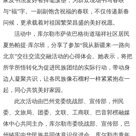
家及书法爱好者挥毫泼墨，
为群众现场书写春联
与“福”字。
一副副饱含祝福的春联，
不仅传递新春
问候，
更承载着对祖国繁荣昌盛的美好祝愿。
活动中，
库尔勒市萨依巴格街道瑞祥社区居民
夏热帕提·库尔班，
分享了参加“我从新疆来·一路向
北京”交往交流交融活动的心得体会。
她表示，
将把
所学所悟转化为促进民族团结的实际行动，
带动身
边人凝聚共识，
让各民族像石榴籽一样紧紧抱在一
起，
同心共筑美好家园。
此次活动由巴州党委统战部、
宣传部，
州民
委、
文旅局、
团委、
文联、
工商联、
巴音郭楞融媒
体中心共同主办，
库尔勒市委统战部、
宣传部，
巴
州铸牢中华民族共同体意识促进会、
库尔勒市青年