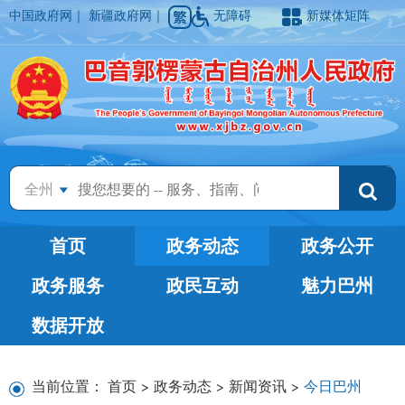
中国政府网
｜
新疆政府网
｜
无障碍
新媒体矩阵
全州
首页
政务动态
政务公开
政务服务
政民互动
魅力巴州
数据开放
当前位置：
首页
>
政务动态
>
新闻资讯
>
今日巴州