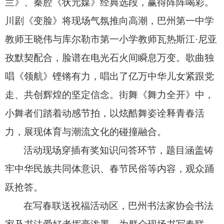
兰》、
秦腔《状元媒》经典选段，
赢得阵阵喝彩。
川剧《变脸》将现场气氛推向高潮，
巴州第一中学
教师王晓伟与库尔勒市第一小学教师瓦热斯江·尼亚
孜默契配合，
脸谱在电光石火间瞬息万变。
歌曲独
唱《领航》铿锵有力，
唱出了亿万中华儿女紧跟党
走、
共创辉煌的坚定信念。
街舞《舞力全开》中，
小舞者们踏着动感节拍，
以炫酷舞姿诠释青春活
力，
展现体育与潮流文化的碰撞融合。
活动现场穿插有奖知识问答环节，
题目涵盖铸
牢中华民族共同体意识、
春节民俗等内容，
观众踊
跃抢答。
在写春联送祝福活动区，
巴州书法家协会书法