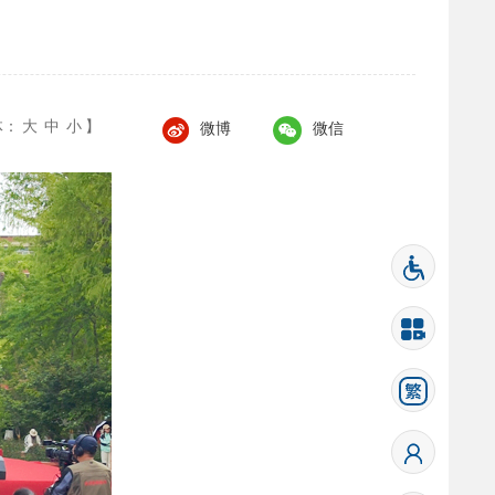
体：
大
中
小
】
微博
微信