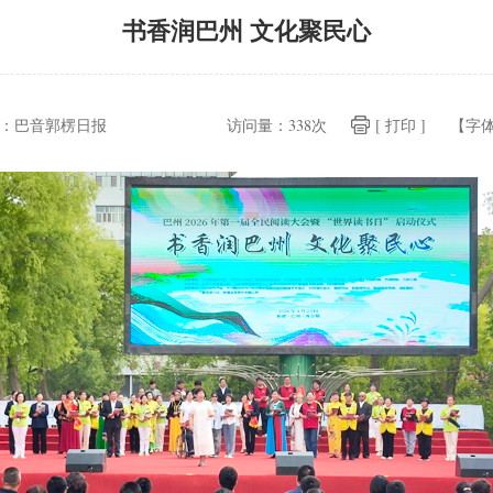
书香润巴州 文化聚民心
：
巴音郭楞日报
访问量：
338次
[ 打印 ]
【字