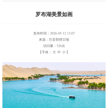
罗布湖美景如画
发布时间：
2026-05-12 13:07
来源：
巴音郭楞日报
访问量：
526次
【字体：
大
中
小
】