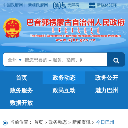
中国政府网
｜
新疆政府网
｜
无障碍
新媒体矩阵
全州
首页
政务动态
政务公开
政务服务
政民互动
魅力巴州
数据开放
当前位置：
首页
>
政务动态
>
新闻资讯
>
今日巴州