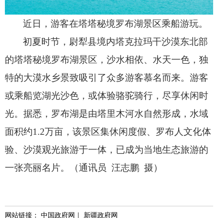
近日，游客在塔塔秘境罗布湖景区乘船游玩。
初夏时节，
尉犁县境内塔克拉玛干沙漠东北部
的塔塔秘境罗布湖景区，
沙水相依、
水天一色，
独
特的大漠水乡景致吸引了众多游客慕名而来。
游客
或乘船览湖光沙色，
或体验骆驼骑行，
尽享休闲时
光。
据悉，
罗布湖是由塔里木河水自然形成，
水域
面积约1.2万亩，
该景区集休闲度假、
罗布人文化体
验、
沙漠观光旅游于一体，
已成为当地生态旅游的
一张亮丽名片。
（通讯员 汪志鹏 摄）
网站链接：
中国政府网
｜
新疆政府网