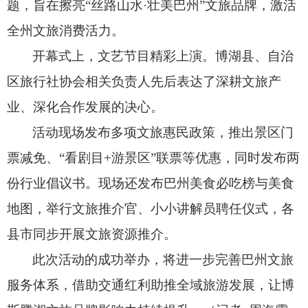
题，
旨在擦亮“丝路山水·壮美巴州”文旅品牌，
激活
全州文旅消费活力。
开幕式上，
文艺节目精彩上演。
博湖县、
自治
区旅行社协会相关负责人先后表达了深耕文旅产
业、
深化合作发展的决心。
活动现场发布多项文旅惠民政策，
推出景区门
票减免、
“看剧目+游景区”联票等优惠，
同时发布两
份行业倡议书。
现场还发布巴州美食必吃榜与美食
地图，
举行文旅推介官、
小小讲解员聘任仪式，
各
县市同步开展文旅资源推介。
此次活动的成功举办，
将进一步完善巴州文旅
服务体系，
借助交通红利助推全域旅游发展，
让博