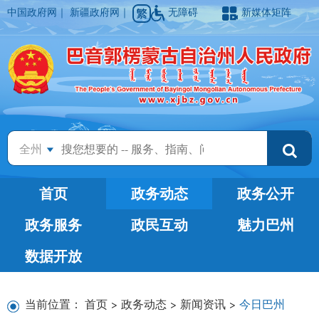
中国政府网
｜
新疆政府网
｜
无障碍
新媒体矩阵
全州
首页
政务动态
政务公开
政务服务
政民互动
魅力巴州
数据开放
当前位置：
首页
>
政务动态
>
新闻资讯
>
今日巴州