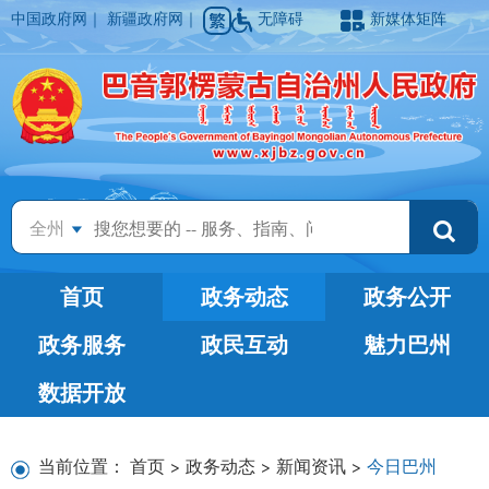
中国政府网
｜
新疆政府网
｜
无障碍
新媒体矩阵
全州
首页
政务动态
政务公开
政务服务
政民互动
魅力巴州
数据开放
当前位置：
首页
>
政务动态
>
新闻资讯
>
今日巴州