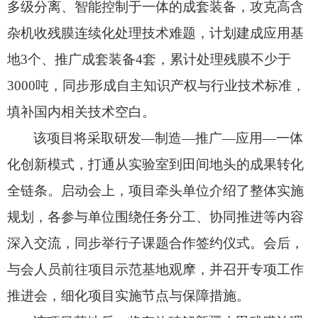
多级分离、
智能控制于一体的成套装备，
攻克高含
杂机收残膜连续化处理技术难题，
计划建成应用基
地3个、
推广成套装备4套，
累计处理残膜不少于
3000吨，
同步形成自主知识产权与行业技术标准，
填补国内相关技术空白。
该项目将采取研发—制造—推广—应用—一体
化创新模式，
打通从实验室到田间地头的成果转化
全链条。
启动会上，
项目牵头单位介绍了整体实施
规划，
各参与单位围绕任务分工、
协同推进等内容
深入交流，
同步举行子课题合作签约仪式。
会后，
与会人员前往项目示范基地观摩，
并召开专项工作
推进会，
细化项目实施节点与保障措施。