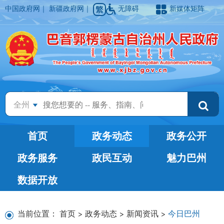
中国政府网
｜
新疆政府网
｜
无障碍
新媒体矩阵
全州
首页
政务动态
政务公开
政务服务
政民互动
魅力巴州
数据开放
当前位置：
首页
>
政务动态
>
新闻资讯
>
今日巴州