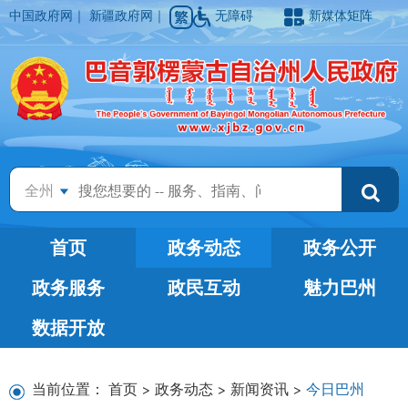
中国政府网
｜
新疆政府网
｜
无障碍
新媒体矩阵
全州
首页
政务动态
政务公开
政务服务
政民互动
魅力巴州
数据开放
当前位置：
首页
>
政务动态
>
新闻资讯
>
今日巴州