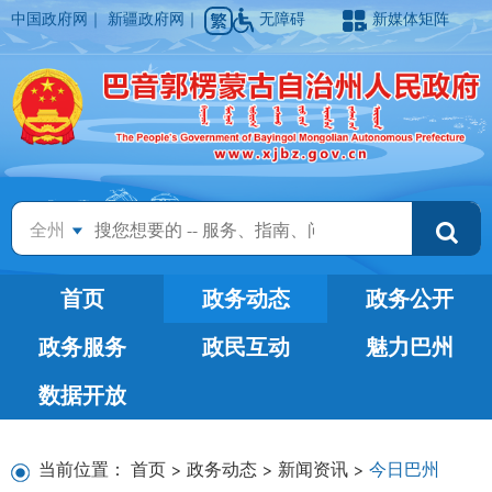
中国政府网
｜
新疆政府网
｜
无障碍
新媒体矩阵
全州
首页
政务动态
政务公开
政务服务
政民互动
魅力巴州
数据开放
当前位置：
首页
>
政务动态
>
新闻资讯
>
今日巴州