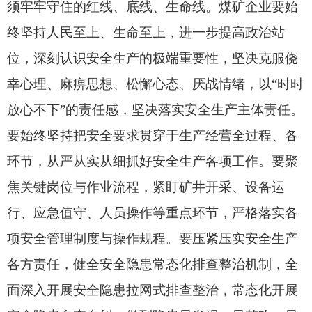
须牢牢守住的红线、
底线、
生命线。
煤矿企业要始
终坚持人民至上、
生命至上，
进一步提高政治站
位，
深刻认识安全生产的极端重要性，
坚决克服侥
幸心理、
麻痹思想、
松懈心态、
厌战情绪，
以“时时
放心不下”的责任感，
坚决落实安全生产主体责任。
要始终坚持把安全要求贯穿于生产经营全过程、
各
环节，
从严从实从细抓好安全生产各项工作。
要聚
焦关键岗位与作业流程，
紧盯矿井开采、
设备运
行、
应急值守、
人员操作等重点环节，
严格落实各
项安全管理制度与操作规程。
要压紧压实安全生产
各方责任，
健全安全隐患常态化排查整治机制，
全
面深入开展安全隐患拉网式排查整治，
常态化开展