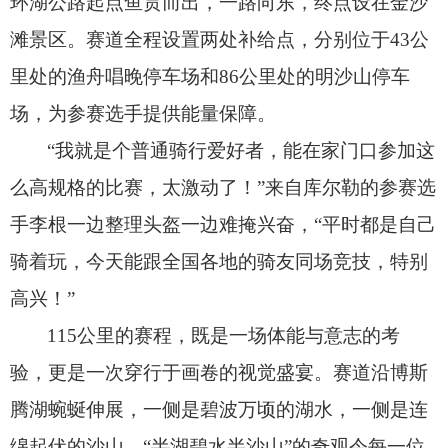
环湖公路起点鱼贯而出，
一路向东，
终点设在金沙
滩景区。
赛道全程设置两处补给点，
分别位于43公
里处的渔舟唱晚停车场和86公里处的明沙山停车
场，
为参赛选手提供能量保障。
“我就是个普通骑行爱好者，
能在家门口参加这
么高规格的比赛，
太激动了！
”来自库尔勒的参赛选
手李根一边整理头盔一边难掩兴奋，
“平时都是自己
骑着玩，
今天能跟全国各地的骑友同场竞技，
特别
高兴！
”
115公里的赛程，
既是一场体能与意志的考
验，
更是一次穿行于画卷的视觉盛宴。
赛道沿博斯
腾湖蜿蜒伸展，
一侧是碧波万顷的湖水，
一侧是连
绵起伏的沙山，
“半湖碧水半沙山”的奇观令每一位