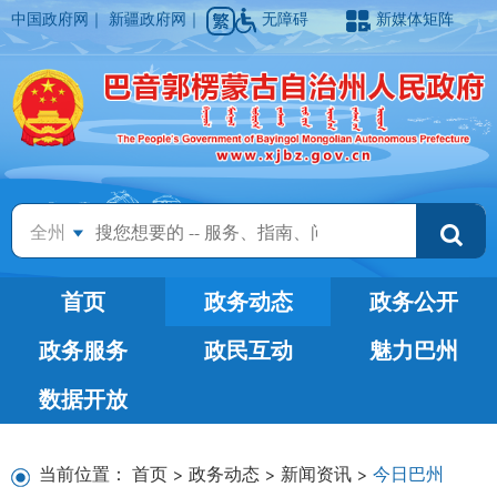
中国政府网
｜
新疆政府网
｜
无障碍
新媒体矩阵
全州
首页
政务动态
政务公开
政务服务
政民互动
魅力巴州
数据开放
当前位置：
首页
>
政务动态
>
新闻资讯
>
今日巴州