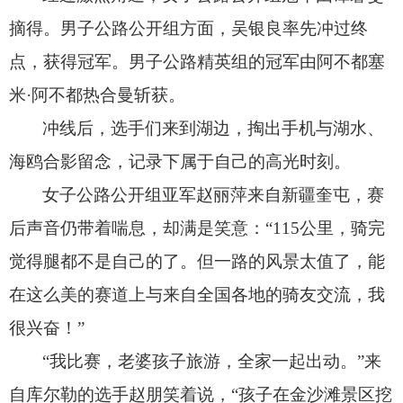
摘得。
男子公路公开组方面，
吴银良率先冲过终
点，
获得冠军。
男子公路精英组的冠军由阿不都塞
米·阿不都热合曼斩获。
冲线后，
选手们来到湖边，
掏出手机与湖水、
海鸥合影留念，
记录下属于自己的高光时刻。
女子公路公开组亚军赵丽萍来自新疆奎屯，
赛
后声音仍带着喘息，
却满是笑意：“115公里，
骑完
觉得腿都不是自己的了。
但一路的风景太值了，
能
在这么美的赛道上与来自全国各地的骑友交流，
我
很兴奋！
”
“我比赛，
老婆孩子旅游，
全家一起出动。
”来
自库尔勒的选手赵朋笑着说，
“孩子在金沙滩景区挖