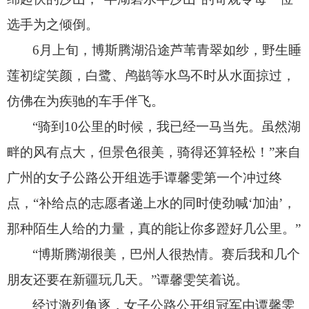
选手为之倾倒。
6月上旬，
博斯腾湖沿途芦苇青翠如纱，
野生睡
莲初绽笑颜，
白鹭、
鸬鹚等水鸟不时从水面掠过，
仿佛在为疾驰的车手伴飞。
“骑到10公里的时候，
我已经一马当先。
虽然湖
畔的风有点大，
但景色很美，
骑得还算轻松！
”来自
广州的女子公路公开组选手谭馨雯第一个冲过终
点，
“补给点的志愿者递上水的同时使劲喊‘加油’，
那种陌生人给的力量，
真的能让你多蹬好几公里。
”
“博斯腾湖很美，
巴州人很热情。
赛后我和几个
朋友还要在新疆玩几天。
”谭馨雯笑着说。
经过激烈角逐，
女子公路公开组冠军由谭馨雯