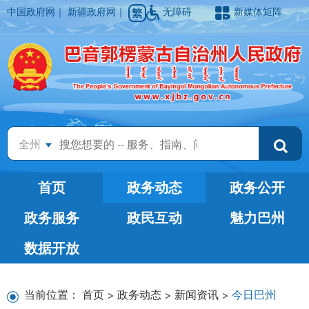
中国政府网
｜
新疆政府网
｜
无障碍
新媒体矩阵
全州
首页
政务动态
政务公开
政务服务
政民互动
魅力巴州
数据开放
当前位置：
首页
>
政务动态
>
新闻资讯
>
今日巴州