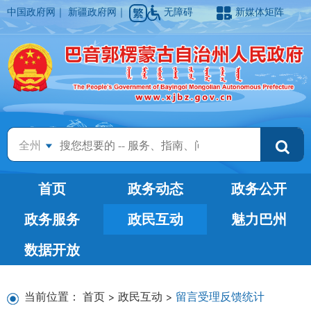
中国政府网
｜
新疆政府网
｜
无障碍
新媒体矩阵
全州
首页
政务动态
政务公开
政务服务
政民互动
魅力巴州
数据开放
当前位置：
首页
>
政民互动
>
留言受理反馈统计