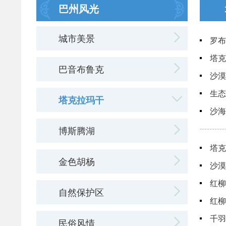
巴州风光
城市美景
罗布
塔克
巴音布鲁克
沙漠
生态
塔克拉玛干
沙海
博斯腾湖
塔克
金色胡杨
沙漠
红柳
自然保护区
红柳
千羽
民俗风情