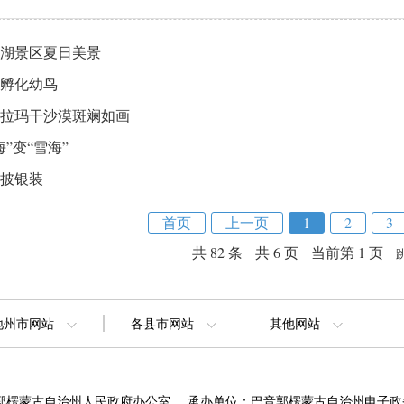
湖景区夏日美景
孵化幼鸟
拉玛干沙漠斑斓如画
海”变“雪海”
披银装
首页
上一页
1
2
3
共 82 条
共 6 页
当前第 1 页
地州市网站
各县市网站
其他网站
郭楞蒙古自治州人民政府办公室
承办单位：巴音郭楞蒙古自治州电子政