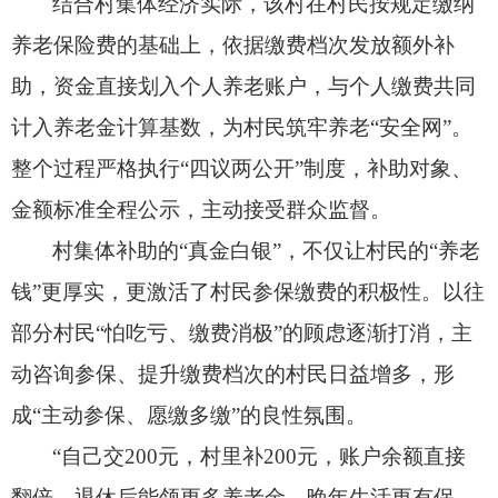
结合村集体经济实际，
该村在村民按规定缴纳
养老保险费的基础上，
依据缴费档次发放额外补
助，
资金直接划入个人养老账户，
与个人缴费共同
计入养老金计算基数，
为村民筑牢养老“安全网”。
整个过程严格执行“四议两公开”制度，
补助对象、
金额标准全程公示，
主动接受群众监督。
村集体补助的“真金白银”，
不仅让村民的“养老
钱”更厚实，
更激活了村民参保缴费的积极性。
以往
部分村民“怕吃亏、
缴费消极”的顾虑逐渐打消，
主
动咨询参保、
提升缴费档次的村民日益增多，
形
成“主动参保、
愿缴多缴”的良性氛围。
“自己交200元，
村里补200元，
账户余额直接
翻倍，
退休后能领更多养老金，
晚年生活更有保