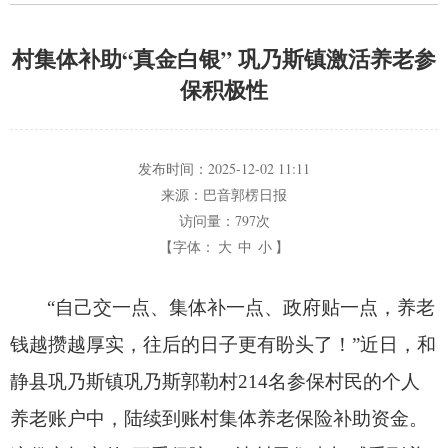
村集体补助“真金白银” 巩乃斯镇激活养老参
保积极性
发布时间：
2025-12-02 11:11
来源：
巴音郭楞日报
访问量：
797次
【字体：
大
中
小
】
“自己交一点、
集体补一点、
政府贴一点，
养老
钱越攒越厚实，
往后的日子更有盼头了！
”近日，
和
静县巩乃斯镇巩乃斯郭勒村214名参保村民的个人
养老账户中，
陆续到账村集体养老保险补助资金。