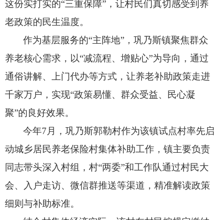
这份实打实的“三重保障”，
让村民们真切感受到养
老政策的民生温度。
作为基层服务的“主阵地”，
巩乃斯镇聚焦群众
养老核心需求，
以“减流程、
增贴心”为导向，
通过
通俗讲解、
上门代办等方式，
让养老补助政策走进
千家万户，
实现“政策易懂、
群众受益、
民心凝
聚”的良好效果。
今年7月，
巩乃斯郭勒村作为该镇试点村率先启
动城乡居民养老保险村集体补助工作，
镇主要负责
同志带头深入村组，
村“两委”和工作队通过村民大
会、
入户走访、
微信群推送等渠道，
精准解读政策
细则与补助标准。