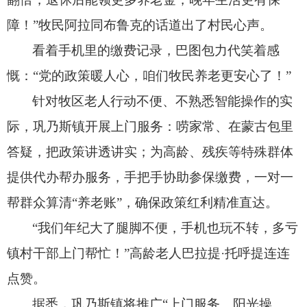
障！
”牧民阿拉同布鲁克的话道出了村民心声。
看着手机里的缴费记录，
巴图包力代笑着感
慨：“党的政策暖人心，
咱们牧民养老更安心了！
”
针对牧区老人行动不便、
不熟悉智能操作的实
际，
巩乃斯镇开展上门服务：唠家常、
在蒙古包里
答疑，
把政策讲透讲实；
为高龄、
残疾等特殊群体
提供代办帮办服务，
手把手协助参保缴费，
一对一
帮群众算清“养老账”，
确保政策红利精准直达。
“我们年纪大了腿脚不便，
手机也玩不转，
多亏
镇村干部上门帮忙！
”高龄老人巴拉提·托呼提连连
点赞。
据悉，
巩乃斯镇将推广“上门服务、
阳光操