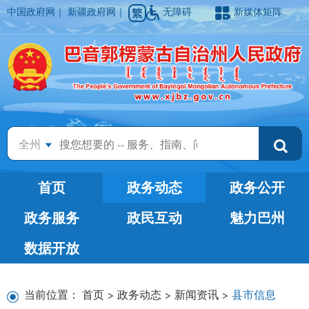
中国政府网
｜
新疆政府网
｜
无障碍
新媒体矩阵
全州
首页
政务动态
政务公开
政务服务
政民互动
魅力巴州
数据开放
当前位置：
首页
>
政务动态
>
新闻资讯
>
县市信息