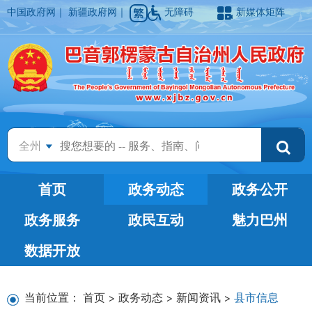
中国政府网
｜
新疆政府网
｜
无障碍
新媒体矩阵
全州
首页
政务动态
政务公开
政务服务
政民互动
魅力巴州
数据开放
当前位置：
首页
>
政务动态
>
新闻资讯
>
县市信息