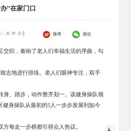
“办”在家门口
体：
大
中
小
】
微博
微信
互交织，
奏响了老人们幸福生活的序曲，
勾
心致志地进行排练。
老人们眼神专注，
双手
转身、
踏步，
动作整齐划一。
该健身操队领
区健身操队从最初的5人一步步发展到如今
双方每走一步棋都引得众人热议。