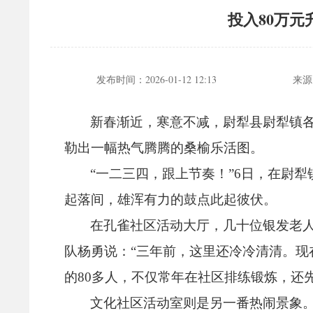
投入80万元
发布时间：
2026-01-12 12:13
来源
新春渐近，
寒意不减，
尉犁县尉犁镇
勒出一幅热气腾腾的桑榆乐活图。
“一二三四，
跟上节奏！
”6日，
在尉犁
起落间，
雄浑有力的鼓点此起彼伏。
在孔雀社区活动大厅，
几十位银发老
队杨勇说：“三年前，
这里还冷冷清清。
现
的80多人，
不仅常年在社区排练锻炼，
还
文化社区活动室则是另一番热闹景象