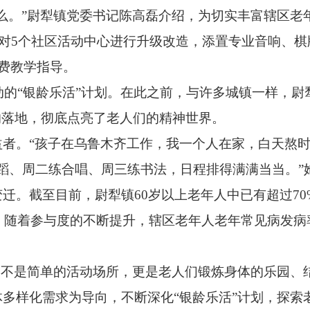
么。
”尉犁镇党委书记陈高磊介绍，
为切实丰富辖区老
对5个社区活动中心进行升级改造，
添置专业音响、
棋
费教学指导。
动的“银龄乐活”计划。
在此之前，
与许多城镇一样，
尉
的落地，
彻底点亮了老人们的精神世界。
益者。
“孩子在乌鲁木齐工作，
我一个人在家，
白天熬
蹈、
周二练合唱、
周三练书法，
日程排得满满当当。
”
变迁。
截至目前，
尉犁镇60岁以上老年人中已有超过7
。
随着参与度的不断提升，
辖区老年人老年常见病发病
已不是简单的活动场所，
更是老人们锻炼身体的乐园、
体多样化需求为导向，
不断深化“银龄乐活”计划，
探索