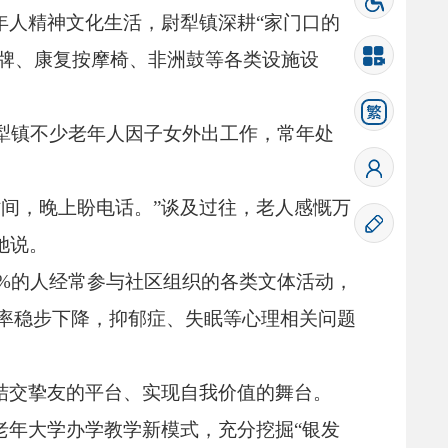
年人精神文化生活，
尉犁镇深耕“家门口的
牌、
康复按摩椅、
非洲鼓等各类设施设
犁镇不少老年人因子女外出工作，
常年处
时间，
晚上盼电话。
”谈及过往，
老人感慨万
她说。
0%的人经常参与社区组织的各类文体活动，
率稳步下降，
抑郁症、
失眠等心理相关问题
结交挚友的平台、
实现自我价值的舞台。
老年大学办学教学新模式，
充分挖掘“银发