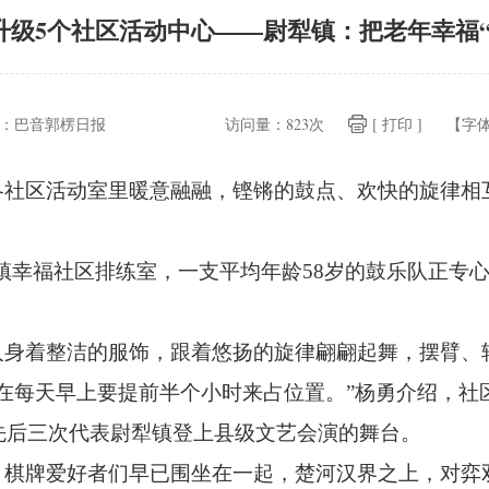
升级5个社区活动中心——尉犁镇：把老年幸福
：
巴音郭楞日报
访问量：
823次
[ 打印 ]
【字
各社区活动室里暖意融融，
铿锵的鼓点、
欢快的旋律相
镇幸福社区排练室，
一支平均年龄58岁的鼓乐队正专
人身着整洁的服饰，
跟着悠扬的旋律翩翩起舞，
摆臂、
在每天早上要提前半个小时来占位置。
”杨勇介绍，
社
先后三次代表尉犁镇登上县级文艺会演的舞台。
。
棋牌爱好者们早已围坐在一起，
楚河汉界之上，
对弈