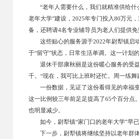
“老年人需要什么，
我们就精准供给什
老年大学”建设，
2025年专门投入80万元，
备，
还聘请4名专业辅导员为老人们提供免
这些贴心的服务源于2022年尉犁镇启
于“留守”状态，
日常生活单调。
这一计划
退休干部康秋丽是这份暖心服务的受
千。
“现在，
我可比上班时还忙。
周一练舞
一份数据，
见证了这份看得见的幸福
这一比例较三年前足足提高了65个百分点
也明显减少。
如今，
尉犁镇“家门口的老年大学”早
下一步，
尉犁镇将继续坚持以老年群