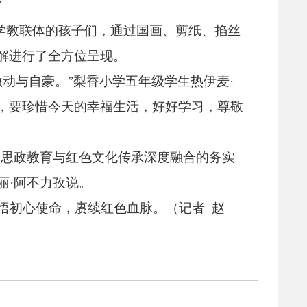
”
学教联体的孩子们，
通过国画、
剪纸、
掐丝
解进行了全方位呈现。
激动与自豪。
”梨香小学五年级学生热伊麦·
，
要珍惜今天的幸福生活，
好好学习，
尊敬
动思政教育与红色文化传承深度融合的务实
丽·阿不力孜说。
悟初心使命，
赓续红色血脉。
（记者 赵