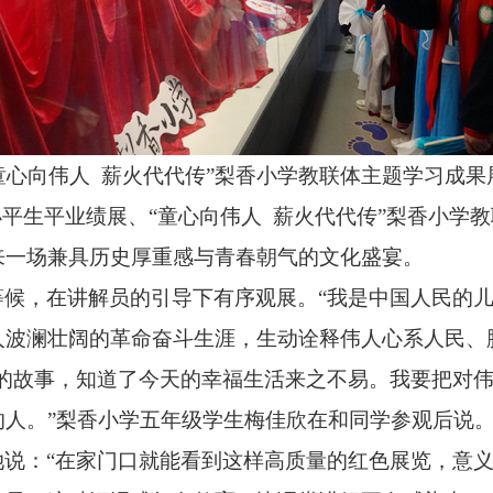
童心向伟人 薪火代代传”梨香小学教联体主题学习成果
小平生平业绩展、
“童心向伟人 薪火代代传”梨香小学
来一场兼具历史厚重感与青春朝气的文化盛宴。
等候，
在讲解员的引导下有序观展。
“我是中国人民的
人波澜壮阔的革命奋斗生涯，
生动诠释伟人心系人民、
的故事，
知道了今天的幸福生活来之不易。
我要把对
的人。
”梨香小学五年级学生梅佳欣在和同学参观后说
她说：“在家门口就能看到这样高质量的红色展览，
意