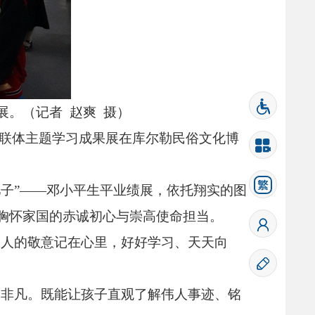
展。
（记者 赵爽 摄）
教联体主题学习成果展在库尔勒民俗文化博
儿子”——邓小平生平业绩展，
依托翔实的图
胸怀家国的赤诚初心与崇高使命担当。
伟人的敬意记在心里，
好好学习、
天天向
。
义非凡。
既能让孩子直观了解伟人事迹、
铭