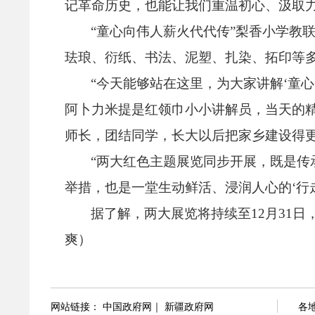
记革命历史，
也能让我们重温初心、
汲取
“童心向伟人薪火代代传”梨香小学教
珐琅、
衍纸、
书法、
泥塑、
扎染、
拓印等
“今天能够站在这里，
为大家讲解‘童
阿卜力米提是红领巾小小讲解员，
当天的
师长，
团结同学，
长大以后把家乡建设得
“两大红色主题展览同步开展，
既是传
举措，
也是一堂生动鲜活、
浸润人心的‘行
据了解，
两大展览将持续至12月31日
爽）
网站链接：
中国政府网
｜
新疆政府网
各