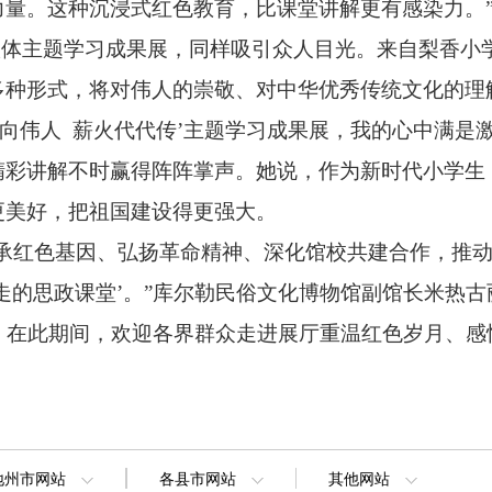
力量。
这种沉浸式红色教育，
比课堂讲解更有感染力。
联体主题学习成果展，
同样吸引众人目光。
来自梨香小
多种形式，
将对伟人的崇敬、
对中华优秀传统文化的理
心向伟人 薪火代代传’主题学习成果展，
我的心中满是
精彩讲解不时赢得阵阵掌声。
她说，
作为新时代小学生
更美好，
把祖国建设得更强大。
承红色基因、
弘扬革命精神、
深化馆校共建合作，
推
走的思政课堂’。
”库尔勒民俗文化博物馆副馆长米热古
，
在此期间，
欢迎各界群众走进展厅重温红色岁月、
感
地州市网站
各县市网站
其他网站