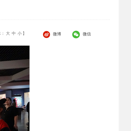
体：
大
中
小
】
微博
微信