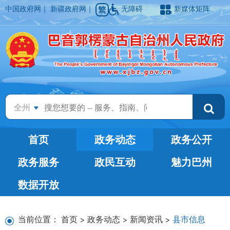
中国政府网
｜
新疆政府网
｜
无障碍
新媒体矩阵
全州
首页
政务动态
政务公开
政务服务
政民互动
魅力巴州
数据开放
当前位置：
首页
>
政务动态
>
新闻资讯
>
县市信息