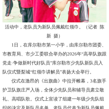
活动中，老队员为新队员佩戴红领巾。（记者 陈
新 摄）
1日，
在库尔勒市第一小学，
由库尔勒市团委、
市教育局、
市少工委联合举办的2026年“高举队旗跟
党走·争做新时代好队员”库尔勒市少先队新队员入
队仪式暨梨城“红领巾讲解员”表扬大会举行。
仪式在激昂的《出旗曲》中拉开帷幕，
3名旗手
护卫队旗庄严入场，
全体少先队员和辅导员肃立敬
礼、
高唱队歌。
仪式上宣读了组建一年级少先队组
织的决定及新队员名单，
老队员代表为新队员佩戴