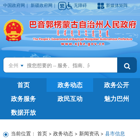
中国政府网
｜
新疆政府网
｜
无障碍
新媒体矩阵
全州
首页
政务动态
政务公开
政务服务
政民互动
魅力巴州
数据开放
当前位置：
首页
>
政务动态
>
新闻资讯
>
县市信息