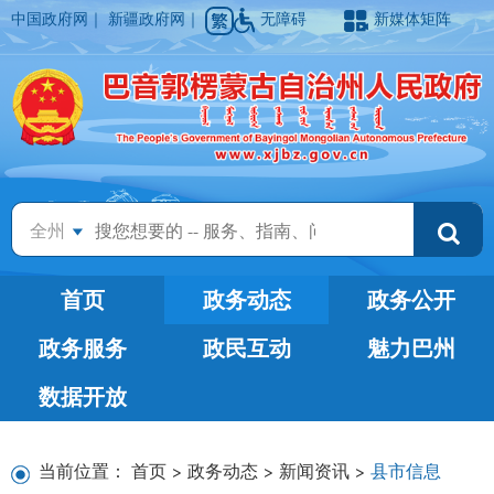
中国政府网
｜
新疆政府网
｜
无障碍
新媒体矩阵
全州
首页
政务动态
政务公开
政务服务
政民互动
魅力巴州
数据开放
当前位置：
首页
>
政务动态
>
新闻资讯
>
县市信息