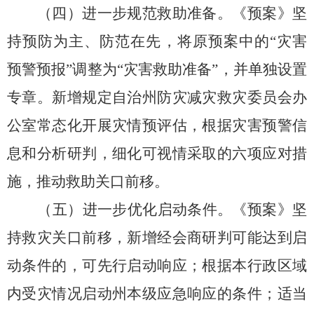
（四）进一步规范救助准备。
《预案》坚
持预防为主、防范在先，将原预案中的
“灾害
预警预报”调整为“灾害救助准备”，
并单独设置
专章。
新增规定
自治州
防灾减灾救灾委员会办
公室常态化开展灾情预评估，
根据灾害预警信
息和分析研判，
细化可视情采取的六项应对措
施，
推动救助关口前移。
（五）进一步优化启动条件。
《预案》坚
持救灾关口前移，
新增经会商研判可能达到启
动条件的，
可先行启动响应；
根据
本行政区域
内
受灾情况启动
州本
级应急响应的条件；
适当