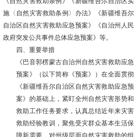
《自然灾害救助条例》《新疆维吾尔
自治区
实
施〈自然灾害救助条例〉办法》
《
新疆维吾尔
自治区
自然灾害救助应急预案
》
《
自治州
人民
政府突发公共事件总体应急预案》等。
四、重要举措
《
巴音郭楞蒙古自治州
自然灾害救助应急
预案》（以下
简称《预案》）在全面贯彻
《
新疆维吾尔自治区
自然灾害救助应急预
案》的基础上，紧盯
全
州
自然灾害形势和
救助工作任务要求，
认真总结近年来灾害
救助经验教训，
聚焦受灾群众基本生活保
障新需要，
对
州级
层面自然灾害救助的组