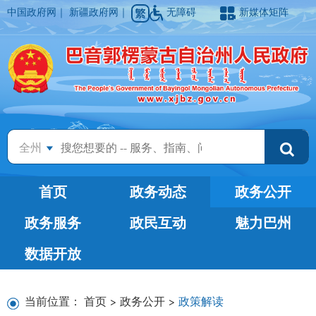
中国政府网
｜
新疆政府网
｜
无障碍
新媒体矩阵
全州
首页
政务动态
政务公开
政务服务
政民互动
魅力巴州
数据开放
当前位置：
首页
>
政务公开
>
政策解读