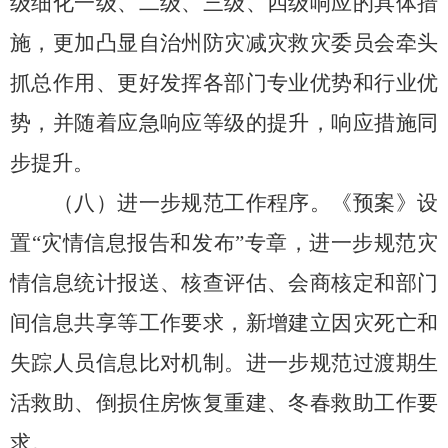
级细化一级、
二级、
三级、
四级响应的具体措
施，
更加凸显
自治州
防灾减灾救灾委员会牵头
抓总作用、
更好发挥各部门专业优势和行业优
势，
并随着应急响应等级的提升，
响应措施同
步提升。
（八）进一步规范工作程序。
《预案》设
置
“灾情信息报告和发布”专章，
进一步规范灾
情信息统计报送、
核查评估、
会商核定和部门
间信息共享等工作要求，
新增建立因灾死亡和
失踪人员信息比对机制。
进一步规范过渡期生
活救助、
倒损住房恢复重建、
冬春救助工作要
求。