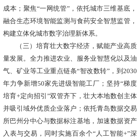
成本；聚焦
“
一网统管
”
，
依托城市三维基底，
融合生态环境智能监测与食药安全智慧监管，
构建立体化城市数字治理新体系。
（三）培育壮大数字经济，赋能产业高质
量发展。
全力推进农业、服务业智慧化以及油
气、矿业等工业重点链条
“
智改数转
”
，
到
2030
年
力争新增
50
家先进级智能工厂；坚持
“
梯度
培育
+
定向招引
”
双管齐下，
壮大本地数创主体
并吸引域外优质企业落户；
依托青岛数据交易
所巴州分中心与数据标注基地，
加速数据资产
入表与交易，
同时实施百余个
“
人工智能
+”
深