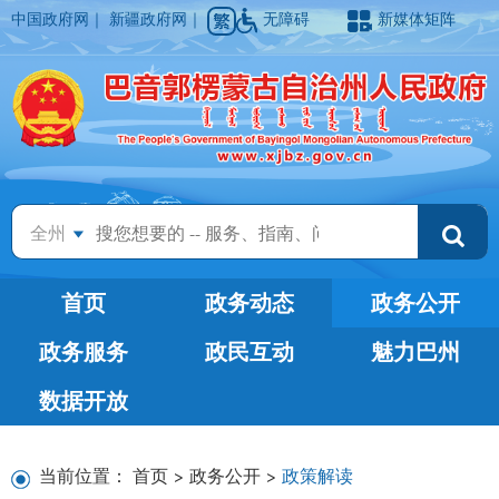
中国政府网
｜
新疆政府网
｜
无障碍
新媒体矩阵
全州
首页
政务动态
政务公开
政务服务
政民互动
魅力巴州
数据开放
当前位置：
首页
>
政务公开
>
政策解读