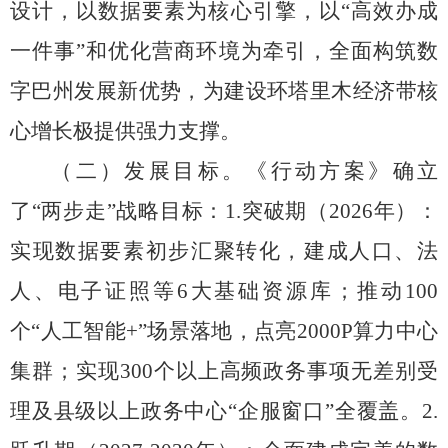
设计，
以数据要素为核心引擎，
以
“
高效办成
一件事
”
和优化营商环境为牵引，
全面构筑数
字巴州发展新优势，
为建设环塔里木经济带核
心增长极提供强力支撑。
（二）发展目标。
《行动方案》确立
了
“
两步走
”
战略目标
：
1.
突破期（
2026
年）：
实现数据要素初步汇聚转化，建成人口、法
人、电子证照等
6
大基础资源库；推动
100
个
“
人工智能
+”
场景落地，点亮
2000P
算力中心
集群；实现
300
个以上高频政务事项无差别受
理及县级以上政务中心
“
企服窗口
”
全覆盖。
2.