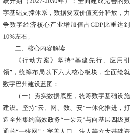
跃升期（
2027-2030
年）：全面建成完善的数
字基础支撑体系，
数据要素价值充分释放，
力
争数字经济核心产业增加值占
GDP
比重达到
10%
左右。
二、核心内容解读
《行动方案》坚持
“
基建先行、应用引
领
”
，统筹布局以下六大核心板块，全面绘就
数字巴州建设蓝图：
（一）夯实数据底座，统筹数字基础设施
建设。
坚持
“
云、网、数、安
”
一体化推进，打
造全州集约高效政务
“
一朵云
”
与向基层四级贯
通的
“
一张网
”
；
完善人口、
法人等六大基础资