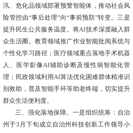
汛、危化品领域部署预警智能体，推动社会风
险管控由
“
事后处理
”
向
“
事前预防
”
转变。三是
提升民生公共服务温度。将
AI
技术深度融入群
众生活圈。
教育领域推广作业智能批阅系统与
个性化学习路径；
医疗领域重点落地手术机器
人、
医学影像
AI
辅助诊断及慢性病智能化管
理；民政领域利用
AI
算法优化困难群体精准识
别救助，
普及智能手环等助老终端，
切实提升
群众生活便利度。
三、强化落地保障。
一是
组织统筹：
自治
州于
3
月下旬成立自治州科技创新工作领导小