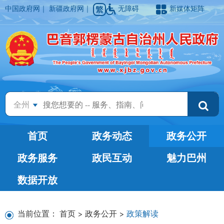
中国政府网
｜
新疆政府网
｜
无障碍
新媒体矩阵
全州
首页
政务动态
政务公开
政务服务
政民互动
魅力巴州
数据开放
当前位置：
首页
>
政务公开
>
政策解读