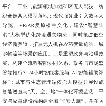
平台；
工业与能源领域加速矿区无人驾驶、
纺
织全链条
大
模型落地；现代服务业引入数字人
导览、
VR/AR
复原楼兰文化，建设
“
智慧陆
港
”
大模型优化跨境通关物流；
同时抢占低空
经济新赛道，
拓展无人机在农药变量施洒、
城
乡物流等场景的应用。
二是重塑政务与治理效
能。
构建全流程智能协同体系。
政务与市场监
管端推行
7×24
小时智能客服与
“AI
智能辅助评
标
”
；城市与生态管理端依托大模型开展设施
智能巡查与
“
天、空、地
”
一体化环境监测；平
安与应急建设端构建全域
“
平安大脑
”
，并在防