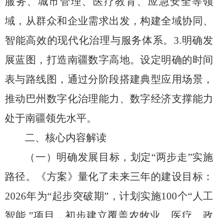
服务、
城市管理、
医疗教育、
应急安全等领
域，
从群众和企业需求出发，
构建全域协同、
智能高效的现代化治理与服务体系。
3.
明确发
展蓝图，
打造南疆数字高地。
设定明确的时间
表与路线图，
通过分阶段搭建典型应用场景，
推动巴州数字化治理能力、
数字经济支撑能力
处于南疆领先水平。
二、核心内容解读
（一）明确发展目标，划定
“
两
步走
”
实施
路径。
《方案》量化了未来三年的建设目标：
2026
年为
“
起步突破期
”
，计划实施
100
个
“
人工
智能
”
项目，
初步建立覆盖农牧业、
医疗、
政