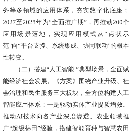
务等多领域的应用体系，
夯实数字化底座；
2027
至
2028
年为
“
全面推广期
”
，再推动
200
个
应用场景落地，实现应用模式从
“
点状示
范
”
向
“
平台支撑、系统集成、协同联动
”
的根本
性转变。
（二）搭建
“
人工智能
”
典型场景，全面赋
能经济社会发展。
《方案》围绕产业升级、
社
会治理和民生服务三大板块，
全方位构建人工
智能应用体系：一是驱动实体产业提质增效。
推动
AI
技术向各产业深度渗透。农业领域推
广
“
超级棉田
”
经验，
搭建智能育种与智慧农田