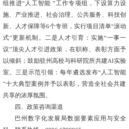
组推进
“
人工智能
”
工作专项组，
下设算力设
施、
产业推进、
社会治理、
公共服务、
科技创
新、
人才保障等
6
个专班
，实行项目清单
“
滚动
式
”
更新机制。
二是
人才引育：实施
“
一事一
议
”
顶尖人才引进政策，
在职称、
表彰方面予
以倾斜；
鼓励驻州高校与科研院所共建
AI
实验
室。
三是
示范引领：每年遴选发布
“
人工智能
”
十大典型案例并予以表彰，营造全社会共建
共享的浓厚氛围。
四
、政策咨询渠道
巴州数字化发展局数据要素应用与安全