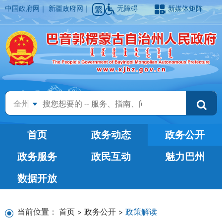
中国政府网
｜
新疆政府网
｜
无障碍
新媒体矩阵
全州
首页
政务动态
政务公开
政务服务
政民互动
魅力巴州
数据开放
当前位置：
首页
>
政务公开
>
政策解读