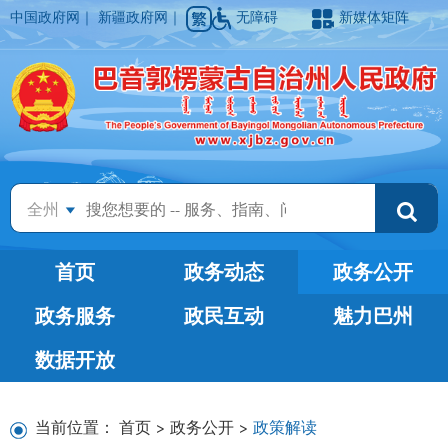
中国政府网
｜
新疆政府网
｜
无障碍
新媒体矩阵
全州
首页
政务动态
政务公开
政务服务
政民互动
魅力巴州
数据开放
当前位置：
首页
>
政务公开
>
政策解读