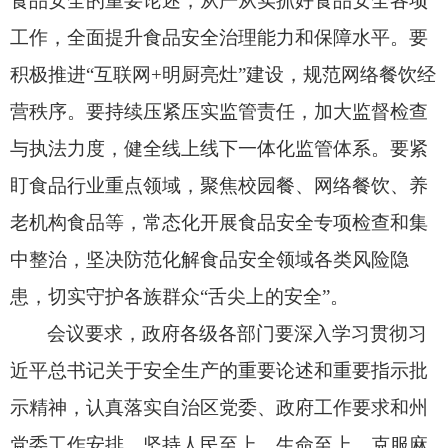
食品安全的重要论述，
从严从实抓好食品安全各项
工作，
全面提升食品安全治理能力和保障水平。
要
积极推进“互联网+明厨亮灶”建设，
规范网络
餐
饮经
营秩序。
要持续压紧压实监管责任，
加大监督检查
与执法力度，
健全线上线下一体化监管体系。
要紧
盯食品行业重点领域，
聚焦校园餐、
网络
餐
饮、
养
老机构食品等，
常态化开展食品安全专项检查和集
中整治，
坚决防范化解食品安全领域各类风险隐
患，
切实守护各族群众“舌尖上的安全”。
会议要求，
政府各级各部门要深入学习贯彻习
近平总书记关于安全生产的重要论述和重要指示批
示精神，
认真落实自治区党委、
政府工作要求和州
党委工作安排，
坚持人民至上、
生命至上，
克服麻