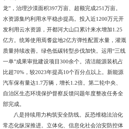
龙”，
治理沙漠面积397万亩、
超额完成251万亩。
水资源集约利用水平稳步提高。
投入近1200万元开
发利用云水资源，
开都河大山口累计来水增加1.25
亿方。
统筹使用焉耆盆地2亿方弹性配置水量，
灌溉
质量持续改善。
绿色低碳转型步伐加快。
运用“三线
一单”成果审批建设项目300余个。
清洁能源装机占
比超70%，
较2023年提高10个百分点以上。
新能源
汽车保有量达1.7万辆，
增长1.2倍。
第二轮中央、
自治区生态环境保护督察反馈问题年度整改任务全
部完成。
八是持续用力构筑安全防线。
反恐维稳法治化
常态化纵深推进。
立体化、
信息化社会治安防控体