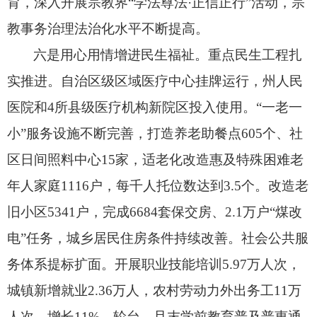
育，
深入开展宗教界“学法尊法·正信正行”活动，
宗
教事务治理法治化水平不断提高。
六是用心用情增进民生福祉。
重点民生工程扎
实推进。
自治区级区域医疗中心挂牌运行，
州人民
医院和4所县级医疗机构新院区投入使用。
“一老一
小”服务设施不断完善，
打造养老助餐点605个、
社
区日间照料中心15家，
适老化改造惠及特殊困难老
年人家庭1116户，
每千人托位数达到3.5个。
改造老
旧小区5341户，
完成6684套保交房、
2.1万户“煤改
电”任务，
城乡居民住房条件持续改善。
社会公共服
务体系提标扩面。
开展职业技能培训5.97万人次，
城镇新增就业2.36万人，
农村劳动力外出务工11万
人次、
增长11%。
轮台、
且末学前教育普及普惠通