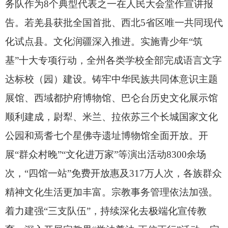
务队作为8个典型代表之一在人民大会堂作宣讲报
告。
若羌县获批全国首批、
西北5省区唯一共同现代
化试点县。
文化润疆深入推进。
实施青少年“筑
基”十大专项行动，
全州各类学校全部完成语言文字
达标校（园）建设。
铸牢中华民族共同体意识主题
展馆、
西域都护府博物馆、
巴仑台历史文化展示馆
顺利建成，
尉犁、
米兰、
拉依苏三个长城国家文化
公园和焉耆七个星佛寺遗址博物馆全面开放。
开
展“群众村晚”“文化进万家”等演出活动8300余场
次，
“四馆一站”免费开放惠及317万人次，
各族群众
精神文化生活更加丰富。
宗教事务管理依法加强。
着力建强“三支队伍”，
持续深化去极端化宣传教