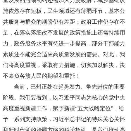
量发展的瓶颈制约还需加大力度破解；
城乡基础设
施依然存在短板，
民生领域还有薄弱环节，
基本公
共服务与群众的期盼仍有差距；
政府工作仍存在不
足，
在落实落细改革发展的政策措施上还需持续用
力，
政务服务水平有待进一步提高，
部分干部能力
素质还不能完全适应高质量发展的需要。
对此，
我
们将高度重视，
采取有力措施，
切实加以解决，
决
不辜负各族人民的期望和重托！
当前，
巴州正处在起势发力、
争先进位的重要
阶段。
我们要看到，
以习近平同志为核心的党中央
高度重视新疆工作，
赋予新疆“五大战略定位”，
给
予一系列支持政策，
习近平总书记的特殊关心关怀
和新时代党的治疆方略的科学指引，
是我们推动高