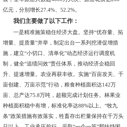
亿元，
分别增长27.4%、
52.2%。
我们主要做了以下工作：
一是精准施策稳住经济大盘。
坚持“优存量、
拓
增量、
提质量”并举，
制定出台一系列挖潜促增措
施，
建立“小切口、
清单化”动态经济运行调度机
制，
健全“追绩问效”责任体系，
推动经济企稳回
升、
提速增量。
农业再获丰收。
实施“百亩攻关、
千
亩创建、
万亩示范”行动，
粮食种植面积达142万
亩、
总产达75.8万吨，
超额完成计划任务。
林果业
种植面积稳中有增，
标准化率达88%以上。
“牧九
条”政策措施有效落实，
牲畜存出栏量保持在千万头
只以上。
工业承压前行。
采取“一企一策”帮扶纾困