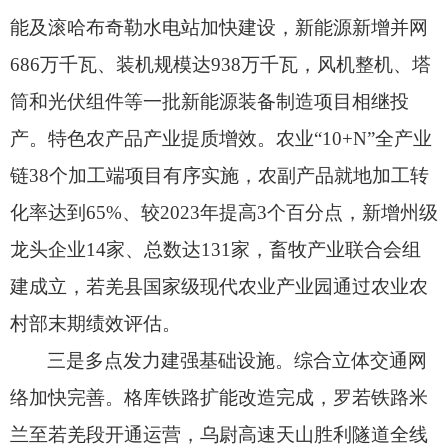
能及滚哈布奇勒水电站加快建设，
新能源新增并网
686万千瓦、
装机规模达938万千瓦，
风机整机、
塔
筒和光伏组件等一批新能源装备制造项目相继投
产。
特色农产品产业提质增效。
农业“10+N”全产业
链38个加工端项目有序实施，
农副产品就地加工转
化率达到65%、
较2023年提高3个百分点，
新增州级
龙头企业14家、
总数达131家，
畜牧产业联合会组
建成立，
若羌县国家级现代农业产业园通过农业农
村部末期绩效评估。
三是多点发力建强基础设施。
综合立体交通网
络加快完善。
格库铁路扩能改造完成，
罗若铁路米
兰至若羌段开通运营，
乌尉高速天山胜利隧道全线