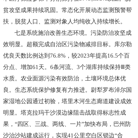
贫攻坚成果持续巩固。
常态化开展动态监测预警帮
扶，
脱贫人口、
监测对象人均纯收入持续增长。
七是系统施治改善生态环境。
污染防治攻坚成
效明显。
超额完成自治区污染物减排目标。
库尔勒
优良天数比例达到76.8%，
较2023年提高16.5个百
分点、
增加61天。
6条河流、
3个湖库持续保持Ⅲ类
水质。
农业面源污染有效防治，
土壤环境总体优
良。
生态系统保护修复有力推进。
尉犁罗布淖尔国
家湿地公园通过初验，
塔里木河生态廊道建设成效
明显。
塔克拉玛干沙漠边缘阻击战取得标志性成
果，
“四区、
三战、
两线、
一片”加快布局，
巴州防
沙治沙站建成运行，
实现41公里空白区锁边“合