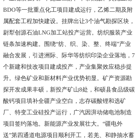
BDO等一批重点化工项目建成运行，
乙烯二期及附
属配套工程加快建设。
挂牌出让3个油气勘探区块，
尉犁创源石油LNG加工站投产运营。
纺织服装产业
链条加速构建。
围绕“纺、
织、
染、
整、
终端”产业
融合发展，
引进洲际、
际华等纺织印染企业落地，
7
个新建和技改项目建成投产，
产业集聚效应稳步提
升。
绿色矿业和新材料产业优势初显。
矿产资源勘
探开发成果丰硕，
新投产矿山8处，
和硕县食品级碳
酸钙项目填补全疆产业空白，
志存碳酸锂和选矿
厂、
特变工业硅投产运行，
广汽因湃动储电池制造
项目签约落地。
新能源产业发展壮大。
“疆电外
送”第四通道电源项目顺利开工，
若羌、
和静抽水蓄