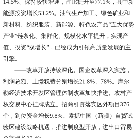
14.5%、
保持较快增速，
占比提升至77.1%，
其中新
能源投资增长53.2%。
油气生产加工、
绿色矿业和
新材料、
纺织服装、
新能源、
特色农产品“五大优势
产业”链条化、
集群化、
规模化水平提升，
实现产
值、
投资“双增长”，
已经成为引领高质量发展的主
引擎。
——改革开放持续深化。
国企改革深入实施，
利润总额、
上缴税费分别增长21.8%、
78%。
库尔
勒经济技术开发区管理体制改革加快推进。
农村产
权交易中心挂牌成立。
招商引资落实区外项目376
个，
到位资金增长9.8%。
紧抓中国（新疆）自贸试
验区建设战略机遇，
推进制度型开放，
进出口贸易