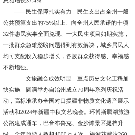
总额增长37.4%。
——民生保障扎实有力。
民生支出占全州一般
公共预算支出的75%以上。
向全州人民承诺的十项
32件惠民实事全面兑现、
十大民生项目如期实施，
一批群众急难愁盼问题得到有效解决，
城乡居民人
均可支配收入稳步增长，
各族群众获得感、
幸福感
不断增强。
——文旅融合成效明显。
重点历史文化工程加
快实施。
圆满举办自治州成立70周年系列庆祝活
动，
高标准承办全国对口援疆非物质文化遗产展示
活动和2024年新疆中秋文艺晚会。
环博斯腾湖旅游
公路建成通车，
巴音布鲁克、
金沙滩景区提档升
级，
全年旅游人数超4000万人次、
旅游花费达260