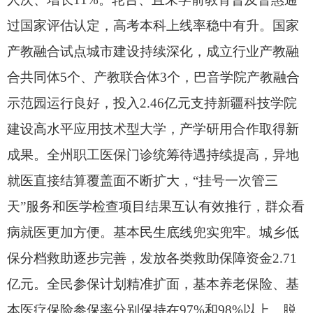
过国家评估认定，
高考本科上线率稳中有升。
国家
产教融合试点城市建设持续深化，
成立行业产教融
合共同体5个、
产教联合体3个，
巴音学院产教融合
示范园运行良好，
投入2.46亿元支持新疆科技学院
建设高水平应用技术型大学，
产学研用合作取得新
成果。
全州职工医保门诊统筹待遇持续提高，
异地
就医直接结算覆盖面不断扩大，
“挂号一次管三
天”服务和医学检查项目结果互认有效推行，
群众看
病就医更加方便。
基本民生底线兜实兜牢。
城乡低
保分档救助逐步完善，
发放各类救助保障资金2.71
亿元。
全民参保计划精准扩面，
基本养老保险、
基
本医疗保险参保率分别保持在97%和98%以上。
脱