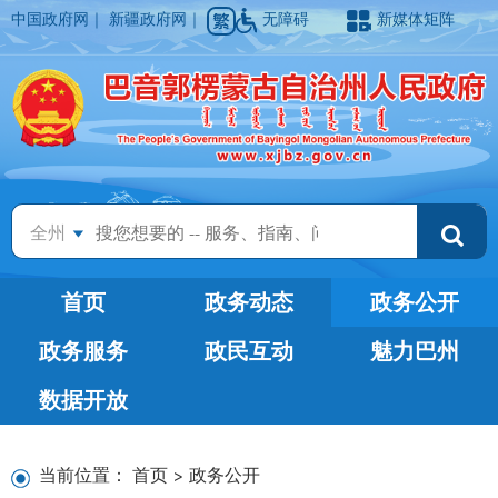
中国政府网
｜
新疆政府网
｜
无障碍
新媒体矩阵
全州
首页
政务动态
政务公开
政务服务
政民互动
魅力巴州
数据开放
当前位置：
首页
>
政务公开