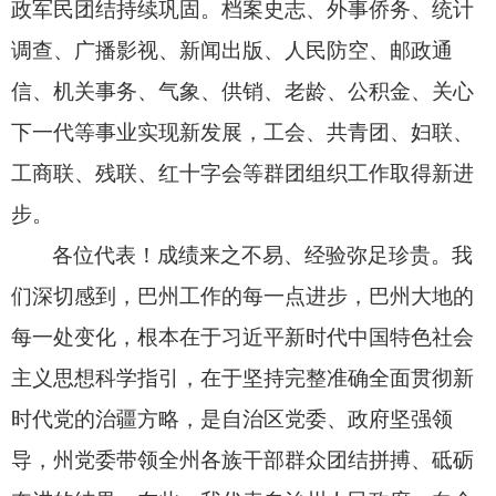
政军民团结持续巩固。
档案史志、
外事侨务、
统计
调查、
广播影视、
新闻出版、
人民防空、
邮政通
信、
机关事务、
气象、
供销、
老龄、
公积金、
关心
下一代等事业实现新发展，
工会、
共青团、
妇联、
工商联、
残联、
红十字会等群团组织工作取得新进
步。
各位代表！
成绩来之不易、
经验弥足珍贵。
我
们深切感到，
巴州工作的每一点进步，
巴州大地的
每一处变化，
根本在于习近平新时代中国特色社会
主义思想科学指引，
在于坚持完整准确全面贯彻新
时代党的治疆方略，
是自治区党委、
政府坚强领
导，
州党委带领全州各族干部群众团结拼搏、
砥砺