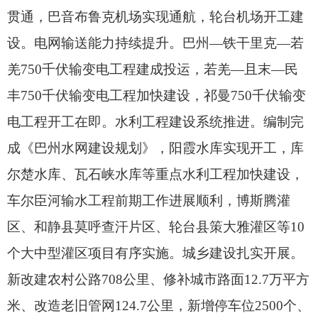
贯通，
巴音布鲁克机场实现通航，
轮台机场开工建
设。
电网输送能力持续提升。
巴州—铁干里克—若
羌750千伏输变电工程建成投运，
若羌—且末—民
丰750千伏输变电工程加快建设，
祁曼750千伏输变
电工程开工在即。
水利工程建设系统推进。
编制完
成《巴州水网建设规划》，
阳霞水库实现开工，
库
尔楚水库、
瓦石峡水库等重点水利工程加快建设，
车尔臣河输水工程前期工作进展顺利，
博斯腾灌
区、
和静县莫呼查汗片区、
轮台县策大雅灌区等10
个大中型灌区项目有序实施。
城乡建设扎实开展。
新改建农村公路708公里、
修补城市路面12.7万平方
米、
改造老旧管网124.7公里，
新增停车位2500个、