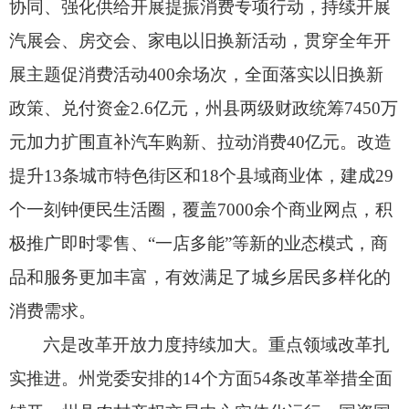
协同、
强化供给开展提振消费专项行动，
持续开展
汽展会、
房交会、
家电以旧换新活动，
贯穿全年开
展主题促消费活动400余场次，
全面落实以旧换新
政策、
兑付资金2.6亿元，
州县两级财政统筹7450万
元加力扩围直补汽车购新、
拉动消费40亿元。
改造
提升13条城市特色街区和18个县域商业体，
建成29
个一刻钟便民生活圈，
覆盖7000余个商业网点，
积
极推广即时零售、
“一店多能”等新的业态模式，
商
品和服务更加丰富，
有效满足了城乡居民多样化的
消费需求。
六是改革开放力度持续加大。
重点领域改革扎
实推进。
州党委安排的14个方面54条改革举措全面