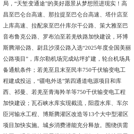
局，
“天堑变通途”的美好愿景从梦想照进现实！
高
昌至巴仑台高速、
那拉提至巴仑台高速、
塔什店至
上库高速、
拉配泉至巴什库尔干公路、
策大雅至巴
音布鲁克公路、
罗布泊至若羌铁路加快建设，
环博
斯腾湖公路、
尉且沙漠公路入选“2025年度全国美丽
公路项目”，
库尔勒机场完成站坪扩建，
轮台机场具
备通航条件；
若羌至且末至民丰750千伏输变电工
程建成投运，
“疆电外送”第四通道电源项目和库
西、
祁曼、
若羌至青海羚羊等750千伏输变电工程
加快建设；
瓦石峡水库实现截流，
阳霞水库、
车尔
臣河输水工程、
博斯腾灌区改造等13个大中型灌区
项目加快实施。
城乡消费潜能充分释放。
围绕供需