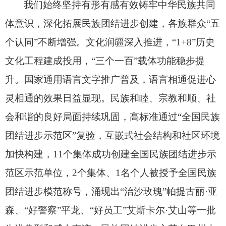
我们始终坚持有形有感有效铸牢中华民族共同
体意识，
深化拓展民族团结进步创建，
各族群众“五
个认同”不断增强。
文化润疆深入推进，
“1+8”历史
文化工程建成投用，
“三个一百”载体功能稳步提
升。
国家通用语言文字推广普及，
语言相通促进心
灵相通的效果日益显现。
民族和睦、
宗教和顺、
社
会和谐的良好局面持续巩固，
高标准通过“全国民族
团结进步示范区”复验，
互嵌式社会结构和社区环境
加快构建，
11个集体成功创建全国民族团结进步示
范区示范单位，
2个集体、
1名个人被授予全国民族
团结进步模范称号，
涌现出“治沙玫瑰”帕提古丽·亚
森、
“好警察”平龙、
“好员工”艾斯卡尔·艾山等一批