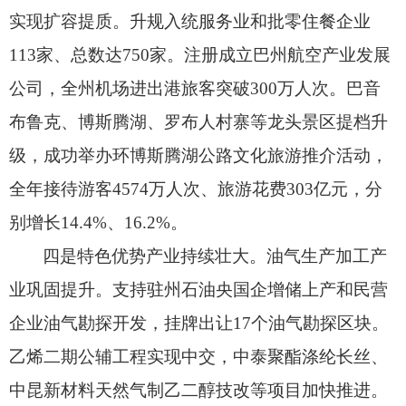
实现扩容提质。
升规入统服务业和批零住餐企业
113家、
总数达750家。
注册成立巴州航空产业发展
公司，
全州机场进出港旅客突破300万人次。
巴音
布鲁克、
博斯腾湖、
罗布人村寨等龙头景区提档升
级，
成功举办环博斯腾湖公路文化旅游推介活动，
全年接待游客4574万人次、
旅游花费303亿元，
分
别增长14.4%、
16.2%。
四是特色优势产业持续壮大。
油气生产加工产
业巩固提升。
支持驻州石油央国企增储上产和民营
企业油气勘探开发，
挂牌出让17个油气勘探区块。
乙烯二期公辅工程实现中交，
中泰聚酯涤纶长丝、
中昆新材料天然气制乙二醇技改等项目加快推进。