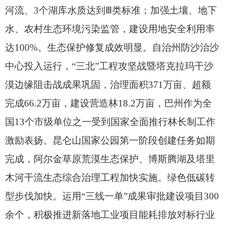
河流、
3个湖库水质达到Ⅲ类标准；
加强土壤、
地下
水、
农村生态环境污染监管，
建设用地安全利用率
达100%。
生态保护修复成效明显。
自治州防沙治沙
中心投入运行，
“三北”工程攻坚战暨塔克拉玛干沙
漠边缘阻击战成果巩固，
治理面积371万亩、
超额
完成66.2万亩，
建设营造林18.2万亩，
巴州作为全
国13个市级单位之一受到国家全面推行林长制工作
激励表扬。
昆仑山国家公园第一阶段创建任务如期
完成，
阿尔金草原荒漠生态保护、
博斯腾湖及塔里
木河干流生态综合治理工程加快实施。
绿色低碳转
型步伐加快。
运用“三线一单”成果审批建设项目300
余个，
积极推进新落地工业项目能耗排放对标行业