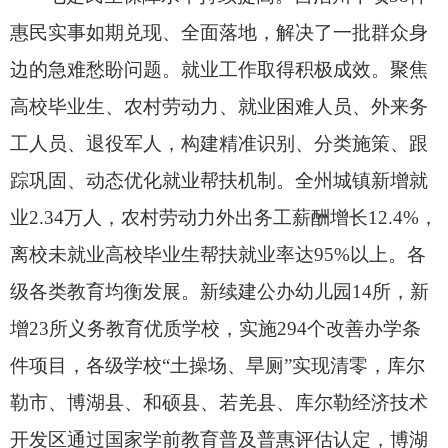
惠民实事如期兑现、
全面落地，
解决了一批群众身
边的急难愁盼问题。
就业工作取得积极成效。
聚焦
高校毕业生、
农村劳动力、
就业困难人员、
外来务
工人员、
退役军人，
构建精准识别、
分类施策、
跟
踪巩固、
动态优化就业帮扶机制。
全州城镇新增就
业2.34万人，
农村劳动力外出务工薪酬增长12.4%，
离校未就业高校毕业生帮扶就业率达95%以上。
各
级各类教育均衡发展。
新续建公办幼儿园14所，
新
增23所义务教育优质学校，
实施294个改善办学条
件项目，
各级学校“土操场、
旱厕”实现清零，
库尔
勒市、
博湖县、
和硕县、
若羌县、
库尔勒经济技术
开发区通过国家学前教育普及普惠评估认定，
博湖