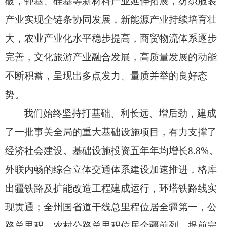
破，
锂基、
硅基等新材料产业延伸拓展，
纺织服装
产业实现全链条协同发展，
新能源产业持续培育壮
大，
农业产业化水平稳步提高，
商贸物流体系逐步
完善，
文化旅游产业融合发展，
高质量发展的动能
不断积蓄，
呈现出多点发力、
量质并举的良好态
势。
我们始终坚持打基础、
利长远、
增后劲，
建成
了一批事关全局的重大基础设施项目，
有力支撑了
经济社会建设。
基础设施投资五年年均增长8.8%。
外联内畅的综合立体交通体系建设加速推进，
格库
出疆铁路及扩能改造工程建成运行，
环塔铁路线实
现贯通；
全州国省道干线总里程位居全疆第一，
公
路总里程、
农村公路总里程位居全疆前列，
提前完