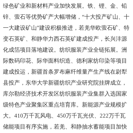
绿色矿业和新材料产业加快发展。
铁、
锂、
金、
铅
锌、
萤石等优势矿产大幅增储，
“十大投产矿山、
十
一大建设矿山”建设积极推进，
若羌华欧萤石矿、
特
变石英矿、
和静华力西石英矿建成投产，
长兴沣源
化成箔项目落地建设。
纺织服装产业全链拓展。
洲
际数码印花、
际华面料织造、
德利家纺印染等项目
建成投运，
新疆首条罗布麻纤维量产生产线在尉犁
县投产，
东华大学新疆纺织产业研究院挂牌成立，
库尔勒经济技术开发区纺织服装产业集群入选国家
级特色产业聚集区重点培育库。
新能源产业规模扩
大。
410万千瓦风电、
450万千瓦光伏、
222万千瓦
储能项目有序实施，
若羌、
和静抽水蓄能项目加快