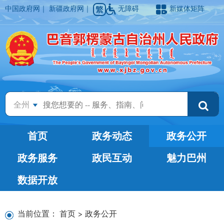
中国政府网
｜
新疆政府网
｜
无障碍
新媒体矩阵
全州
首页
政务动态
政务公开
政务服务
政民互动
魅力巴州
数据开放
当前位置：
首页
>
政务公开