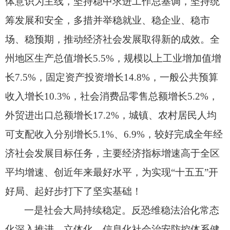
体意识为主线，
坚持稳中求进工作总基调，
坚持统
筹发展和安全，
多措并举稳就业、
稳企业、
稳市
场、
稳预期，
推动经济社会发展取得新的成效。
全
州地区生产总值增长5.5%，
规模以上工业增加值增
长7.5%，
固定资产投资增长14.8%，
一般公共预算
收入增长10.3%，
社会消费品零售总额增长5.2%，
外贸进出口总额增长17.2%，
城镇、
农村居民人均
可支配收入分别增长5.1%、
6.9%，
较好完成全年经
济社会发展目标任务，
主要经济指标增速高于全区
平均增速、
创近年来最好水平，
为实现“十五五”开
好局、
起好步打下了坚实基础！
一是社会大局持续稳定。
反恐维稳法治化常态
化深入推进。
立体化、
信息化社会治安防控体系健