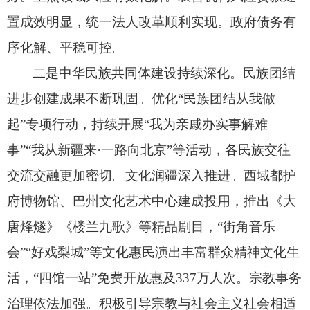
置成效明显，
统一法人改革顺利实现。
政府债务有
序化解、
平稳可控。
二是中华民族共同体建设持续深化。
民族团结
进步创建成果不断巩固。
优化“民族团结从我做
起”专项行动，
持续开展“我为亲戚办实事解难
事”“我从新疆来·一路向北京”等活动，
各民族交往
交流交融更加密切。
文化润疆深入推进。
西域都护
府博物馆、
巴州文化艺术中心建成投用，
推出《大
唐烽燧》《楼兰九歌》等精品剧目，
“街角音乐
会”“好戏梨城”等文化惠民演出丰富群众精神文化生
活，
“四馆一站”免费开放惠及337万人次。
宗教事务
治理依法加强。
积极引导宗教与社会主义社会相适