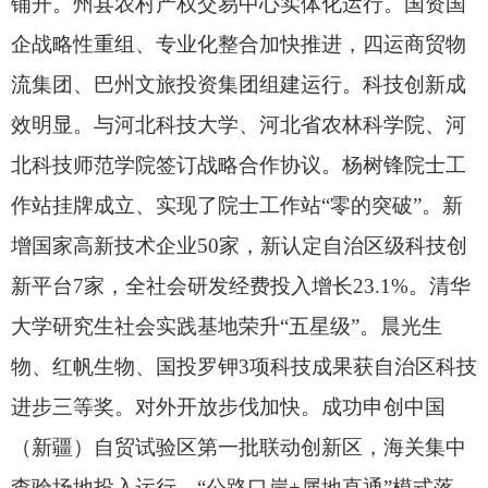
铺开。
州县农村产权交易中心实体化运行。
国资国
企战略性重组、
专业化整合加快推进，
四运商贸物
流集团、
巴州文旅投资集团组建运行。
科技创新成
效明显。
与河北科技大学、
河北省农林科学院、
河
北科技师范学院签订战略合作协议。
杨树锋院士工
作站挂牌成立、
实现了院士工作站“零的突破”。
新
增国家高新技术企业50家，
新认定自治区级科技创
新平台7家，
全社会研发经费投入增长23.1%。
清华
大学研究生社会实践基地荣升“五星级”。
晨光生
物、
红帆生物、
国投罗钾3项科技成果获自治区科技
进步三等奖。
对外开放步伐加快。
成功申创中国
（新疆）自贸试验区第一批联动创新区，
海关集中
查验场地投入运行，
“公路口岸+属地直通”模式落