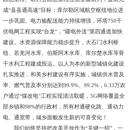
成“县县通高速”目标；
库尔勒区域航空枢纽地位进
一步巩固。
电力输配送能力持续增强，
环塔750千
伏电网工程实现“合龙”，
“疆电外送”第四通道加快
建设。
水资源保障能力稳步提升，
大石门水利枢
纽、
若羌河水库、
伯斯阿木水库、
库尔楚水库等骨
干水利工程建成投运。
以人为本的新型城镇化建设
扎实推进，
和美乡村建设有序实施，
城镇供水普及
率、
燃气普及率分别达到99.9%、
99.2%，
6.33万农
户通过“煤改电”工程实现清洁取暖，
5G网络覆盖全
部乡镇和98%的行政村，
所有村通硬化路、
通动力
电、
通宽带，
城乡面貌发生新的可喜变化！
我们始终坚持把改革开放作为“关键一招”，
一