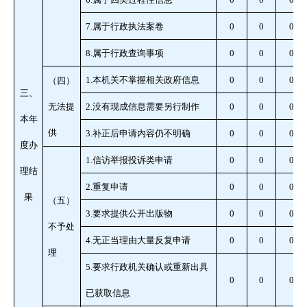
7.
属于行政执法案卷
0
0
0
8.
属于行政查询事项
0
0
0
1.
本机关不掌握相关政府信息
0
0
0
（四）
三、
无法提
2.
没有现成信息需要另行制作
0
0
0
本年
供
3.
补正后申请内容仍不明确
0
0
0
度办
1.
信访举报投诉类申请
0
0
0
理结
2.
重复申请
0
0
0
果
（五）
3.
要求提供公开出版物
0
0
0
不予处
4.
无正当理由大量反复申请
0
0
0
理
5.
要求行政机关确认或重新出具
0
0
0
已获取信息