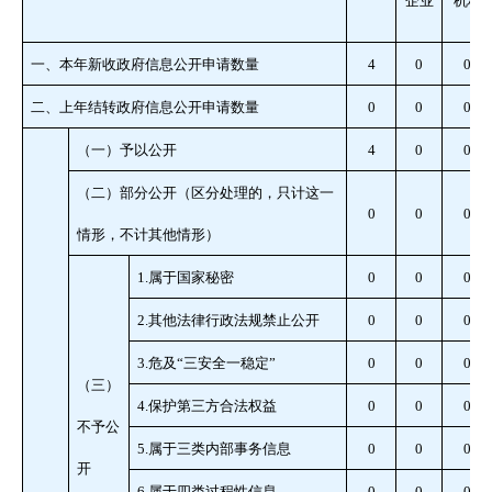
企业
机构
一、本年新收政府信息公开申请数量
4
0
0
二、上年结转政府信息公开申请数量
0
0
0
（一）予以公开
4
0
0
（二）部分公开（区分处理的，只计这一
0
0
0
情形，不计其他情形）
1.
属于国家秘密
0
0
0
2.
其他法律行政法规禁止公开
0
0
0
3.
危及
“
三安全一稳定
”
0
0
0
（三）
4.
保护第三方合法权益
0
0
0
不予公
5.
属于三类内部事务信息
0
0
0
开
6.
属于四类过程性信息
0
0
0