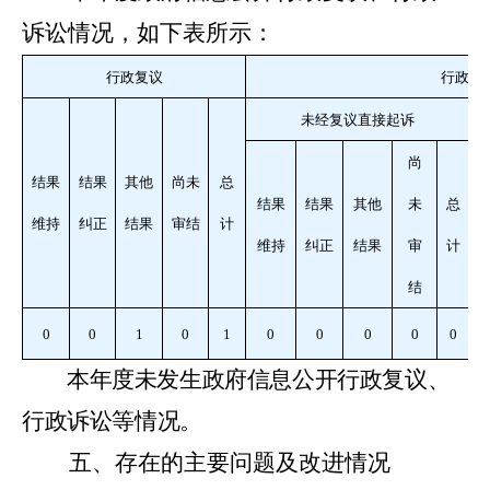
诉讼情况，如下表所示：
行政复议
行政诉
未经复议直接起诉
尚
结果
结果
其他
尚未
总
结果
结果
其他
未
总
维持
纠正
结果
审结
计
维持
纠正
结果
审
计
结
0
0
1
0
1
0
0
0
0
0
本年度未发生政府信息公开行政复议、
行政诉讼等情况。
五、存在的主要问题及改进情况