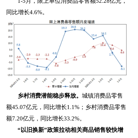
1-5
月，限
上单位消费品
零售额
52.28
亿元，
同比增长
4.6%
。
乡村消费潜能稳步释放。
城镇消费品零售
额
45.07
亿元，
同比
增长
1.1
%
；乡村消费品零售
额
7.20
亿元，
同比
增长
33.2
%
。
“以旧换新”政策拉动相关商品销售较快增