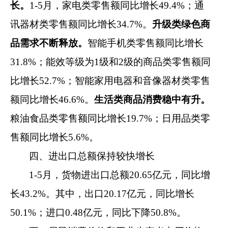
长。
1-
5
月
，
家电类零售额同比增长
49.4
%
；通
讯器材类零售额同比增长
3
4.7
%
。
升级类绿色商
品
需求不断释放
。
智能手机类
零售额同比增长
3
1.8
%
；能效等级为
1
级和
2
级的商品
类
零售额同
比增长
52.7
%
；智能家用电器和音像器材
类
零售
额同比增长
46.6
%
。
生活类商品
消费稳中有升。
粮油食品类零售额同比增长
19.7
%
；日用品类零
售额同比
增长
5.6
%
。
四、
进出口总额
保持较快增长
1-
5
月，
货物进出口总额
20.65
亿元，同比
增
长
43.2
%
。其中，出口
20.17
亿元，同比
增长
50.1
%
；进口
0.48
亿元，同比下降
50.8
%
。