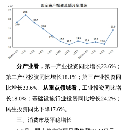
分
产业
看，
第
一产
业
投资同比增长
23.6
%
；
第
二产
业投资
同比增长
18.1
%
；
第
三产
业
投资
同
比增长
33.6
%
。
从重点领域
看，
工业投资同比增
长
18.0%
；
基础设施
行业
投资同比
增长
24.2%
；
民生
投资同比下降
17.6
%
。
三、消费市场平稳增长