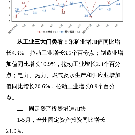
从
工业三大门类
看：
采矿业增加
值
同比
增
长
4.3
%
，
拉动
工业
增长
3.2
个百分点；制造业增
加值
同比增长
10.9
%
，
拉动
工业
增长
2.
3
个百分
点
；
电力、热力、燃气及水生产和供应业增加
值
同比
增长
20.6
%
，拉动工业增长
0.9
个百分
点。
二、固定资产投资增速加快
1-5
月
，全州固定资产投资同比增长
21.0
%
。