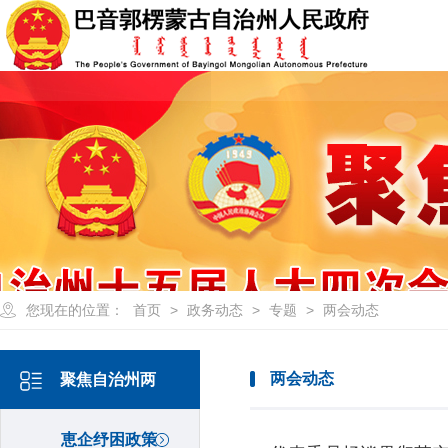
您现在的位置：
首页
>
政务动态
>
专题
>
两会动态
两会动态
聚焦自治州两
会-2025
恵企纾困政策