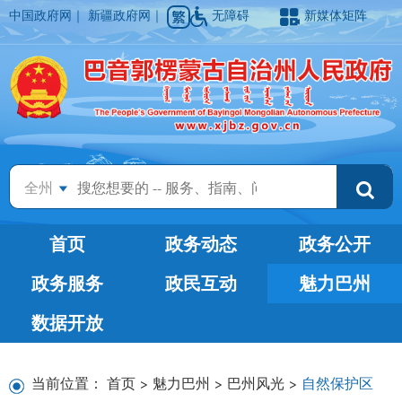
中国政府网
｜
新疆政府网
｜
无障碍
新媒体矩阵
全州
首页
政务动态
政务公开
政务服务
政民互动
魅力巴州
数据开放
当前位置：
首页
>
魅力巴州
>
巴州风光
>
自然保护区